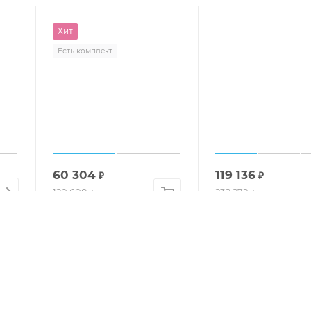
Хит
Есть комплект
60 304
119 136
₽
₽
120 608
238 272
₽
₽
-
50
%
-
50
%
ми
Серьги с 18 бриллиантами
Серьги-пусеты с 26
0.126 карат из белого золота
бриллиантами из
111339
лимонного золота 13