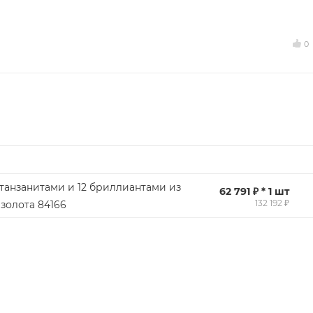
0
 танзанитами и 12 бриллиантами из
62 791 ₽ * 1 шт
132 192 ₽
золота 84166