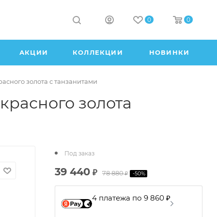
0
0
АКЦИИ
КОЛЛЕКЦИИ
НОВИНКИ
расного золота с танзанитами
 красного золота
Под заказ
39 440
₽
78 880
-
50
%
₽
4 платежа по 9 860 ₽