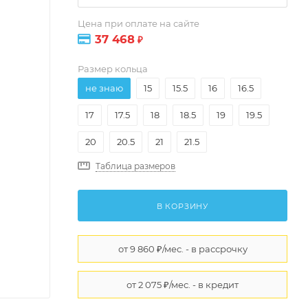
Цена при оплате на сайте
37 468
₽
Размер кольца
не знаю
15
15.5
16
16.5
17
17.5
18
18.5
19
19.5
20
20.5
21
21.5
Таблица размеров
В КОРЗИНУ