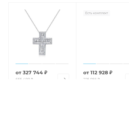
Есть комплект
от
327 744 ₽
от
112 928 ₽
655 488 ₽
225 856 ₽
-
50
%
-
50
%
Кольцо с 25 бриллианта
Колье с 79 бриллиантами из
из белого золота 118975
белого золота 112093
Классическое