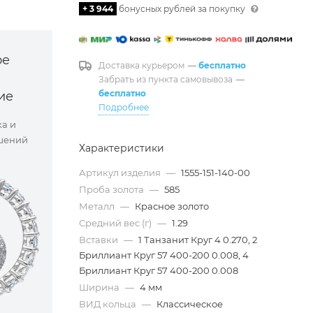
+ 3 944
бонусных рублей за покупку
ое
Доставка курьером
—
бесплатно
Забрать из пункта самовывоза
—
бесплатно
ие
Подробнее
ка и
шений
Характеристики
Артикул изделия
—
1555-151-140-00
Проба золота
—
585
Металл
—
Красное золото
Средний вес (г)
—
1.29
Вставки
—
1 Танзанит Круг 4 0.270, 2
Бриллиант Круг 57 400-200 0.008, 4
Бриллиант Круг 57 400-200 0.008
Ширина
—
4 мм
ВИД кольца
—
Классическое