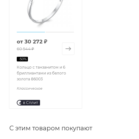
от
30 272 ₽
60 544 ₽
-
50
%
Кольцо с танзанитом и 6
бриллиантами из белого
золота 86003
Классическое
в Сплит
С этим товаром покупают