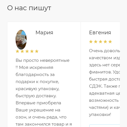
О нас пишут
Мария
Евгения
Очень довольна
качеством издел
Вы просто невероятные
здесь нет серебр
!! Моя искренняя
фианитов. Удобн
благодарность за
быстрая доставк
подарки к покупке,
СДЭК. Также по
красивую упаковку,
адекватная цена 
быструю доставку.
возможность оп
Впервые приобрела
частями) и качес
Ваше украшение на
упаковки!
озон, и очень рада, что
там закончился товар и я