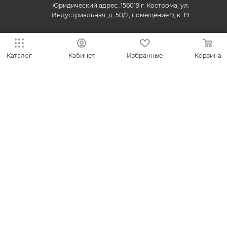
Юридический адрес: 156019 г. Кострома, ул.
Индустриальная, д. 50/2, помещение 9, к. 19.
Каталог
Кабинет
Избранные
Корзина
© 2013-2026 VESNA.shop — официальный магазин