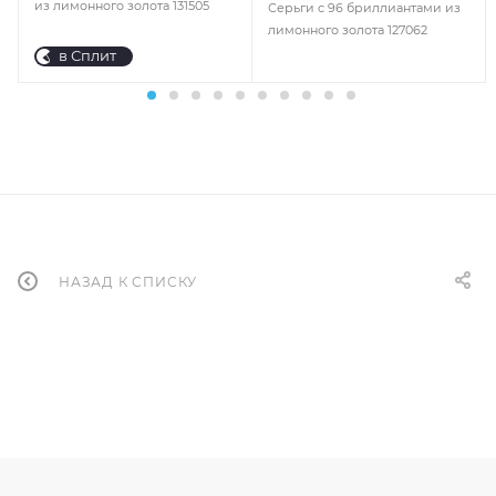
из лимонного золота 131505
Серьги с 96 бриллиантами из
лимонного золота 127062
в Сплит
НАЗАД К СПИСКУ