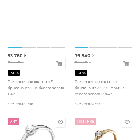
53 760
79 840
₽
₽
107 520
159 680
₽
₽
-
50
%
-
50
%
Помолвочное кольцо с 31
Помолвочное кольцо с
бриллиантом из белого золота
бриллиантом 0.109 карат из
136191
белого золота 127647
Помолвочное
Помолвочное
Хит
Новинка