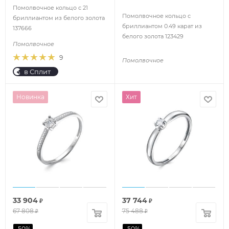
Помолвочное кольцо с 21
Помолвочное кольцо с
бриллиантом из белого золота
бриллиантом 0.49 карат из
137666
белого золота 123429
Помолвочное
9
Помолвочное
в Сплит
Новинка
Хит
33 904
37 744
₽
₽
67 808
75 488
₽
₽
-
50
%
-
50
%