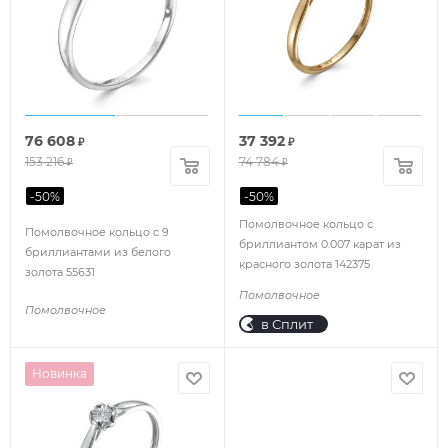
76 608
37 392
₽
₽
153 216
74 784
₽
₽
-
50
%
-
50
%
Помолвочное кольцо с
Помолвочное кольцо с 9
бриллиантом 0.007 карат из
бриллиантами из белого
красного золота 142375
золота 55631
Помолвочное
Помолвочное
в Сплит
Новинка