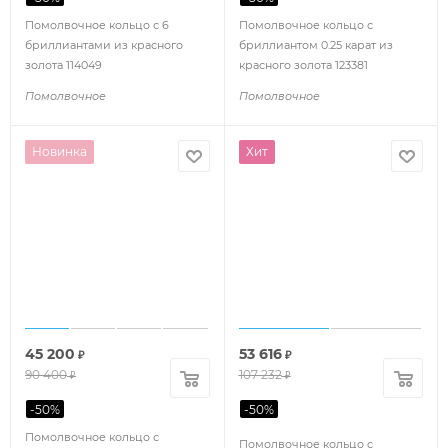
Помолвочное кольцо с 6
Помолвочное кольцо с
бриллиантами из красного
бриллиантом 0.25 карат из
золота 114049
красного золота 123381
Помолвочное
Помолвочное
Новинка
Хит
45 200
53 616
₽
₽
90 400
107 232
₽
₽
-
50
%
-
50
%
Помолвочное кольцо с
Помолвочное кольцо с