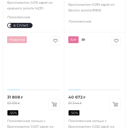
бриллиантом 0.015 карат из
бриллиантом 0.095 карат из
красного золота 142311
белого золота 81805
Помолвочное
Помолвочное
в Сплит
Новинка
Хит
31 808
40 672
₽
₽
63 616
81 344
₽
₽
-
50
%
-
50
%
Помолвочное кольцо с
Помолвочное кольцо с
бриллиантом 0.007 карат из
бриллиантом 0.032 карат из