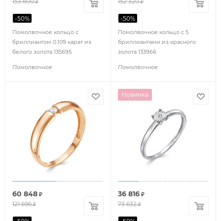
153 600
152 320
₽
₽
-
50
%
-
50
%
Помолвочное кольцо с
Помолвочное кольцо с 5
бриллиантом 0.109 карат из
бриллиантами из красного
белого золота 135695
золота 133966
Помолвочное
Помолвочное
Новинка
60 848
36 816
₽
₽
121 696
73 632
₽
₽