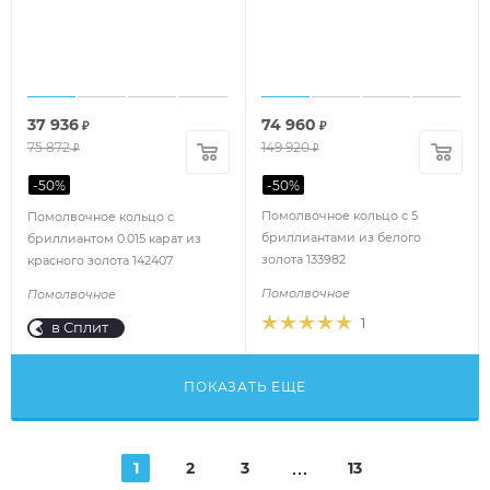
37 936
74 960
₽
₽
75 872
149 920
₽
₽
-
50
%
-
50
%
Помолвочное кольцо с 5
Помолвочное кольцо с
бриллиантами из белого
бриллиантом 0.015 карат из
золота 133982
красного золота 142407
Помолвочное
Помолвочное
1
в Сплит
ПОКАЗАТЬ ЕЩЕ
1
2
3
13