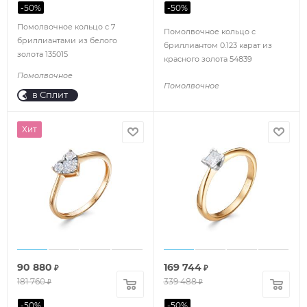
-
50
%
-
50
%
Помолвочное кольцо с 7
Помолвочное кольцо с
бриллиантами из белого
бриллиантом 0.123 карат из
золота 135015
красного золота 54839
Помолвочное
Помолвочное
в Сплит
Хит
90 880
169 744
₽
₽
181 760
339 488
₽
₽
-
50
%
-
50
%