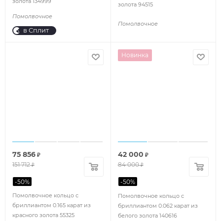
золота 134999
золота 94515
Помолвочное
Помолвочное
в Сплит
Новинка
75 856
42 000
₽
₽
151 712
84 000
₽
₽
-
50
%
-
50
%
Помолвочное кольцо с
Помолвочное кольцо с
бриллиантом 0.165 карат из
бриллиантом 0.062 карат из
красного золота 55325
белого золота 140616