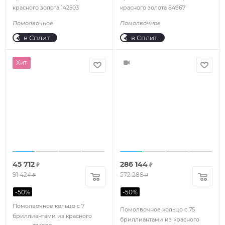
красного золота 142503
красного золота 84967
Помолвочное
Помолвочное
в Сплит
в Сплит
Хит
45 712
286 144
₽
₽
91 424
572 288
₽
₽
-
50
%
-
50
%
Помолвочное кольцо с 7
Помолвочное кольцо с 75
бриллиантами из красного
бриллиантами из красного