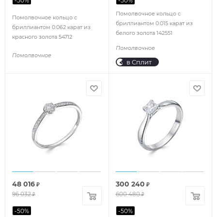
-
50
%
-
50
%
Помолвочное кольцо с
Помолвочное кольцо с
бриллиантом 0.015 карат из
бриллиантом 0.062 карат из
белого золота 142551
красного золота 54712
Помолвочное
Помолвочное
в Сплит
48 016
300 240
₽
₽
96 032
600 480
₽
₽
-
50
%
-
50
%