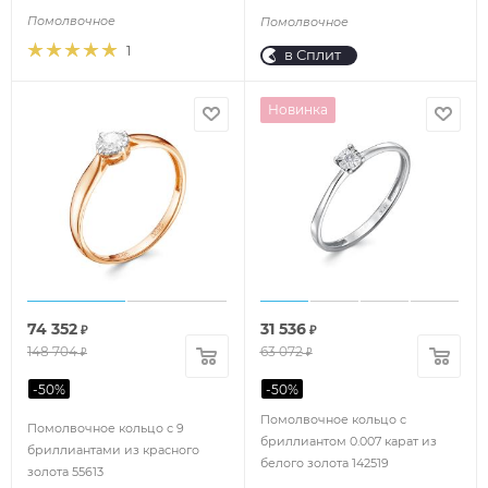
Помолвочное
Помолвочное
1
в Сплит
Новинка
74 352
31 536
₽
₽
148 704
63 072
₽
₽
-
50
%
-
50
%
Помолвочное кольцо с
Помолвочное кольцо с 9
бриллиантом 0.007 карат из
бриллиантами из красного
белого золота 142519
золота 55613