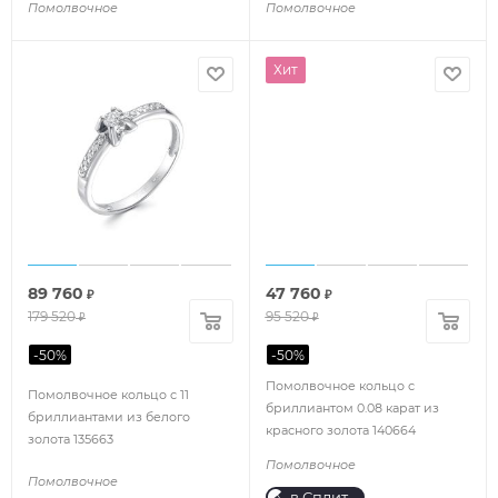
Помолвочное
Помолвочное
Хит
89 760
47 760
₽
₽
179 520
95 520
₽
₽
-
50
%
-
50
%
Помолвочное кольцо с
Помолвочное кольцо с 11
бриллиантом 0.08 карат из
бриллиантами из белого
красного золота 140664
золота 135663
Помолвочное
Помолвочное
в Сплит