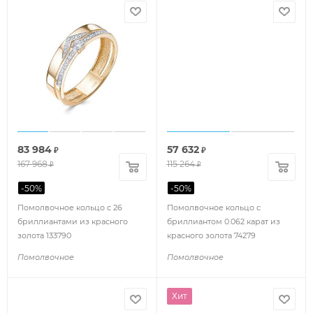
83 984
57 632
₽
₽
167 968
115 264
₽
₽
-
50
%
-
50
%
Помолвочное кольцо с 26
Помолвочное кольцо с
бриллиантами из красного
бриллиантом 0.062 карат из
золота 133790
красного золота 74279
Помолвочное
Помолвочное
Хит