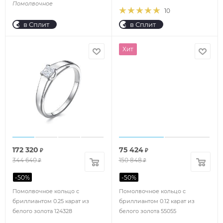
Помолвочное
10
в Сплит
в Сплит
Хит
172 320
75 424
₽
₽
344 640
150 848
₽
₽
-
50
%
-
50
%
Помолвочное кольцо с
Помолвочное кольцо с
бриллиантом 0.25 карат из
бриллиантом 0.12 карат из
белого золота 124328
белого золота 55055