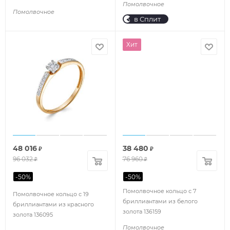
Помолвочное
Помолвочное
в Сплит
Хит
48 016
38 480
₽
₽
96 032
76 960
₽
₽
-
50
%
-
50
%
Помолвочное кольцо с 7
Помолвочное кольцо с 19
бриллиантами из белого
бриллиантами из красного
золота 136159
золота 136095
Помолвочное