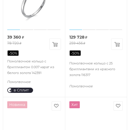
39 360
129 728
₽
₽
78 720
259 456
₽
₽
-
50
%
-
50
%
Помолвочное кольцо с
Помолвочное кольцо с 25
бриллиантом 0.007 карат из
бриллиантами из красного
белого золота 142391
золота 116317
Помолвочное
Помолвочное
в Сплит
Новинка
Хит