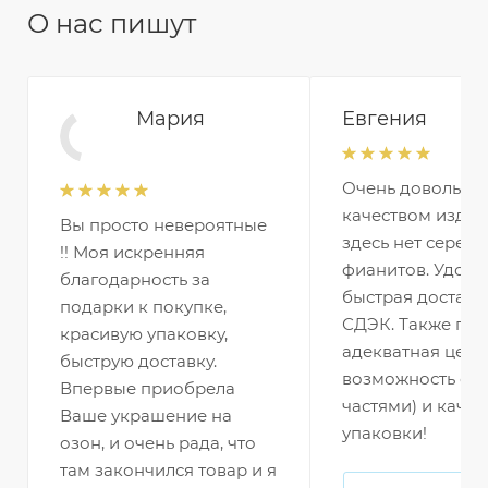
О нас пишут
Мария
Евгения
Очень довольна
качеством издел
Вы просто невероятные
здесь нет серебр
!! Моя искренняя
фианитов. Удобн
благодарность за
быстрая доставк
подарки к покупке,
СДЭК. Также по
красивую упаковку,
адекватная цена 
быструю доставку.
возможность оп
Впервые приобрела
частями) и качес
Ваше украшение на
упаковки!
озон, и очень рада, что
там закончился товар и я