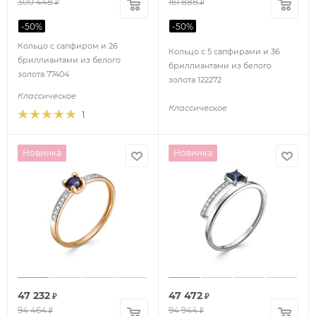
300 448
161 888
₽
₽
-
50
%
-
50
%
Кольцо с сапфиром и 26
Кольцо с 5 сапфирами и 36
бриллиантами из белого
бриллиантами из белого
золота 77404
золота 122272
Классическое
Классическое
1
Новинка
Новинка
47 232
47 472
₽
₽
94 464
94 944
₽
₽