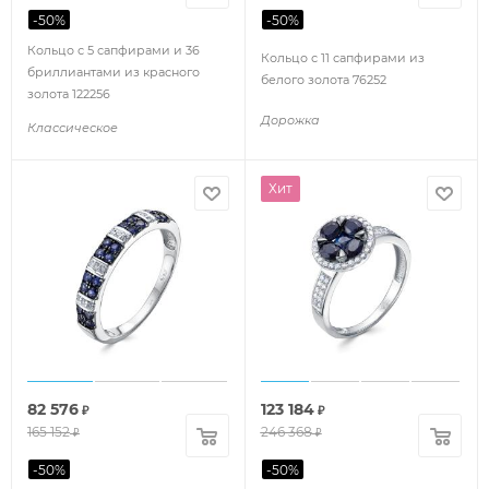
-
50
%
-
50
%
Кольцо с 5 сапфирами и 36
Кольцо с 11 сапфирами из
бриллиантами из красного
белого золота 76252
золота 122256
Дорожка
Классическое
Хит
82 576
123 184
₽
₽
165 152
246 368
₽
₽
-
50
%
-
50
%