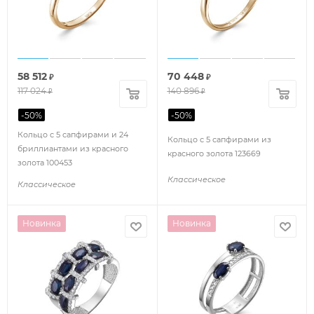
58 512
70 448
₽
₽
117 024
140 896
₽
₽
-
50
%
-
50
%
Кольцо с 5 сапфирами и 24
Кольцо с 5 сапфирами из
бриллиантами из красного
красного золота 123669
золота 100453
Классическое
Классическое
Новинка
Новинка