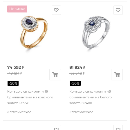
Новинка
74 592
81 824
₽
₽
149 184
163 648
₽
₽
-
50
%
-
50
%
Кольцо с сапфиром и 16
Кольцо с сапфиром и 48
бриллиантами из красного
бриллиантами из белого
золота 137778
золота 122400
Классическое
Классическое