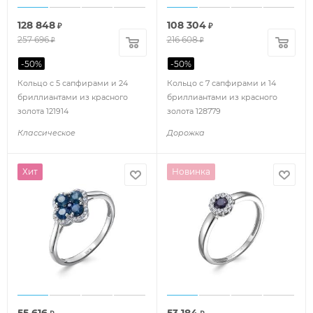
128 848
108 304
₽
₽
257 696
216 608
₽
₽
-
50
%
-
50
%
Кольцо с 5 сапфирами и 24
Кольцо с 7 сапфирами и 14
бриллиантами из красного
бриллиантами из красного
золота 121914
золота 128779
Классическое
Дорожка
Хит
Новинка
55 616
53 184