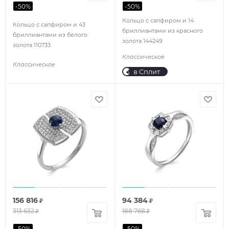
-
50
%
-
50
%
Кольцо с сапфиром и 14
Кольцо с сапфиром и 43
бриллиантами из красного
бриллиантами из белого
золота 144249
золота 110733
Классическое
Классическое
в Сплит
156 816
94 384
₽
₽
313 632
188 768
₽
₽
-
50
%
-
50
%