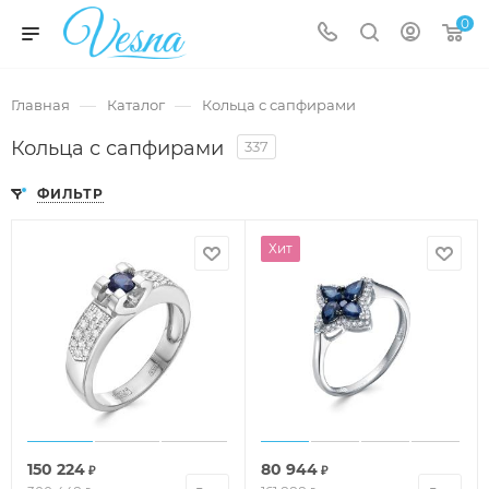
0
—
—
Главная
Каталог
Кольца с сапфирами
Кольца с сапфирами
337
ФИЛЬТР
Хит
150 224
80 944
₽
₽