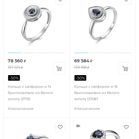
78 560
69 584
₽
₽
157 120
139 168
₽
₽
-
50
%
-
50
%
Кольцо с сапфиром и 14
Кольцо с сапфиром и 16
бриллиантами из белого
бриллиантами из белого
золота 137135
золота 137087
Классическое
Классическое