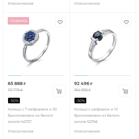
Классическое
Классическое
Новинка
65 888
92 496
₽
₽
131 776
184 992
₽
₽
-
50
%
-
50
%
Кольцо с 7 сапфирами и 30
Кольцо с сапфиром и 10
бриллиантами из белого
бриллиантами из белого
золота 142727
золота 122746
Классическое
Классическое