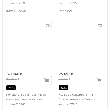
золота 113008
золота 88735
Классическое
Дорожка
128 848
75 696
₽
₽
257 696
151 392
₽
₽
-
50
%
-
50
%
Кольцо с 13 сапфирами и 28
Кольцо с сапфиром и 16
бриллиантами из белого
бриллиантами из белого
золота 128667
золота 137746