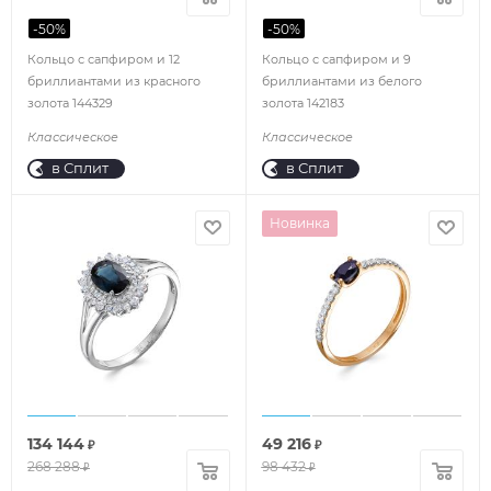
-
50
%
-
50
%
Кольцо с сапфиром и 12
Кольцо с сапфиром и 9
бриллиантами из красного
бриллиантами из белого
золота 144329
золота 142183
Классическое
Классическое
в Сплит
в Сплит
Новинка
134 144
49 216
₽
₽
268 288
98 432
₽
₽