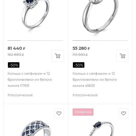
81 440
55 280
₽
₽
162 880
110 560
₽
₽
-
50
%
-
50
%
Кольцо с сапфиром и 12
Кольцо с сапфиром и 12
бриллиантами из белого
бриллиантами из белого
золота 117931
золота 45653
Классическое
Классическое
Новинка