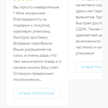
качеством издел
Вы просто невероятные
здесь нет серебр
!! Моя искренняя
фианитов. Удобн
благодарность за
быстрая доставк
подарки к покупке,
СДЭК. Также по
красивую упаковку,
адекватная цена 
быструю доставку.
возможность оп
Впервые приобрела
частями) и качес
Ваше украшение на
упаковки!
озон, и очень рада, что
там закончился товар и я
начала искать Ваш сайт.
ОТЗЫВ ПОЛНО
Останусь преданным
поклонником...
ОТЗЫВ ПОЛНОСТЬЮ