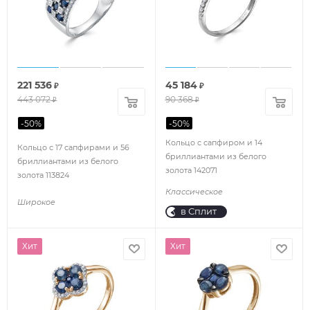
221 536
45 184
₽
₽
443 072
90 368
₽
₽
-
50
%
-
50
%
Кольцо с сапфиром и 14
Кольцо с 17 сапфирами и 56
бриллиантами из белого
бриллиантами из белого
золота 142071
золота 113824
Классическое
Широкое
в Сплит
Хит
Хит