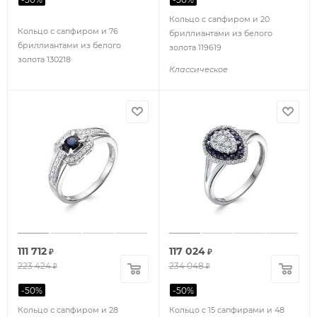
Кольцо с сапфиром и 20
Кольцо с сапфиром и 76
бриллиантами из белого
бриллиантами из белого
золота 119619
золота 130218
Классическое
111 712
117 024
₽
₽
223 424
234 048
₽
₽
-
50
%
-
50
%
Кольцо с сапфиром и 28
Кольцо с 15 сапфирами и 48