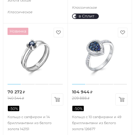
золота 130026
Классическое
Классическое
в Сплит
Новинка
70 272
104 944
₽
₽
140 544
209 888
₽
₽
-
50
%
-
50
%
Кольцо с сапфиром и 14
Кольцо с 10 сапфирами и 49
бриллиантами из белого
бриллиантами из белого
золота 142151
золота 126677