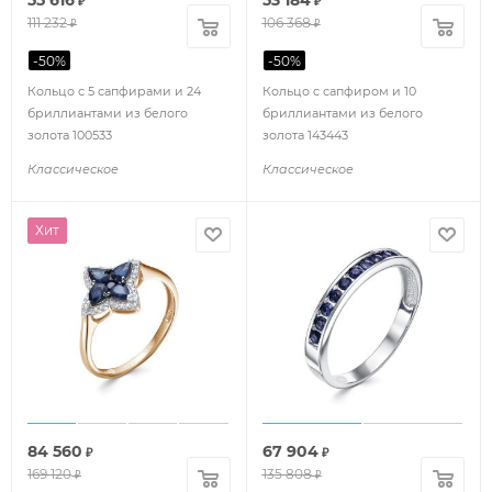
₽
₽
111 232
106 368
₽
₽
-
50
%
-
50
%
Кольцо с 5 сапфирами и 24
Кольцо с сапфиром и 10
бриллиантами из белого
бриллиантами из белого
золота 100533
золота 143443
Классическое
Классическое
Хит
84 560
67 904
₽
₽
169 120
135 808
₽
₽