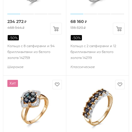
234 272
68 160
₽
₽
468 544
136 320
₽
₽
-
50
%
-
50
%
Кольцо с 8 сапфирами и 94
Кольцо с 2 сапфирами и 12
бриллиантами из белого
бриллиантами из белого
золота 142759
золота 142119
Широкое
Классическое
Хит