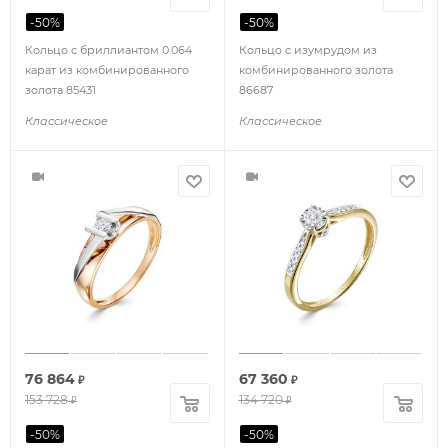
-
50
%
-
50
%
Кольцо с бриллиантом 0.064
Кольцо с изумрудом из
карат из комбинированного
комбинированного золота
золота 85431
86687
Классическое
Классическое
76 864
67 360
₽
₽
153 728
134 720
₽
₽
-
50
%
-
50
%