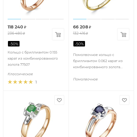
118 240
66 208
₽
₽
236 480
132 416
₽
₽
-
50
%
-
50
%
Кольцо с бриллиантом 0.155
Помолвочное кольцо с
карат из комбинированного
бриллиантом 0.062 карат из
золота 77507
комбинированного золота
85143
Классическое
Помолвочное
1