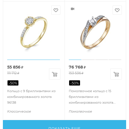
55 856
76 768
₽
₽
111 712
153 536
₽
₽
-
50
%
-
50
%
Кольцо с 9 бриллиантами из
Помолвочное кольцо с 15
комбинированного золота
бриллиантами из
96138
комбинированного золота
85223
Классическое
Помолвочное
ПОКАЗАТЬ ЕЩЕ