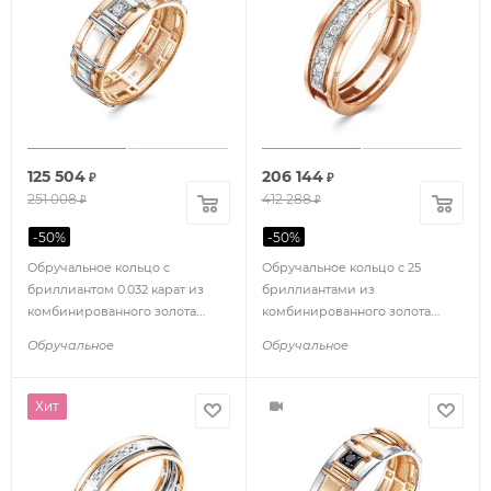
125 504
206 144
₽
₽
251 008
412 288
₽
₽
-
50
%
-
50
%
Обручальное кольцо с
Обручальное кольцо с 25
бриллиантом 0.032 карат из
бриллиантами из
комбинированного золота
комбинированного золота
91284
61886
Обручальное
Обручальное
Хит