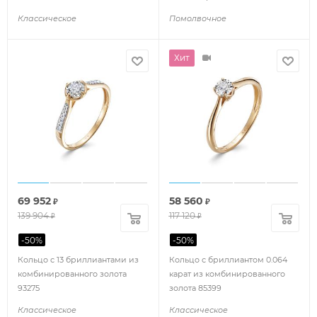
72133
Классическое
Помолвочное
Хит
69 952
58 560
₽
₽
139 904
117 120
₽
₽
-
50
%
-
50
%
Кольцо с 13 бриллиантами из
Кольцо с бриллиантом 0.064
комбинированного золота
карат из комбинированного
93275
золота 85399
Классическое
Классическое