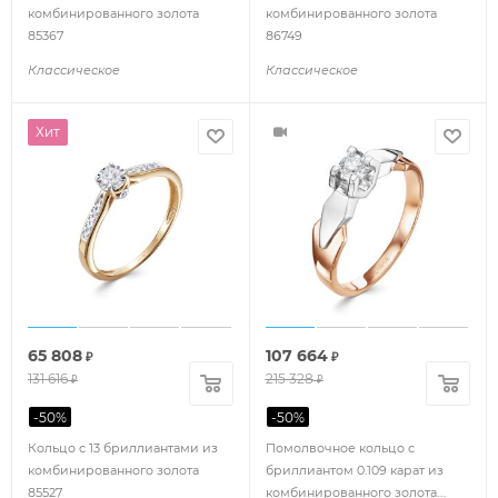
комбинированного золота
комбинированного золота
85367
86749
Классическое
Классическое
Хит
65 808
107 664
₽
₽
131 616
215 328
₽
₽
-
50
%
-
50
%
Кольцо с 13 бриллиантами из
Помолвочное кольцо с
комбинированного золота
бриллиантом 0.109 карат из
85527
комбинированного золота