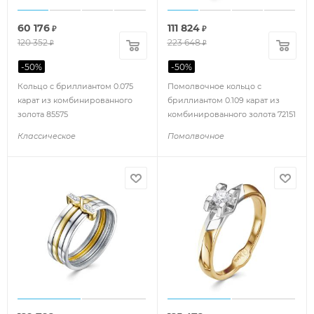
60 176
111 824
₽
₽
120 352
223 648
₽
₽
-
50
%
-
50
%
Кольцо с бриллиантом 0.075
Помолвочное кольцо с
карат из комбинированного
бриллиантом 0.109 карат из
золота 85575
комбинированного золота 72151
Классическое
Помолвочное