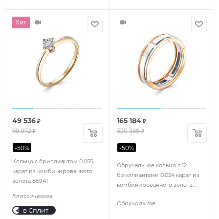
Хит
49 536
165 184
₽
₽
99 072
330 368
₽
₽
-
50
%
-
50
%
Кольцо с бриллиантом 0.055
Обручальное кольцо с 12
карат из комбинированного
бриллиантами 0.024 карат из
золота 86941
комбинированного золота
82372
Классическое
Обручальное
в Сплит