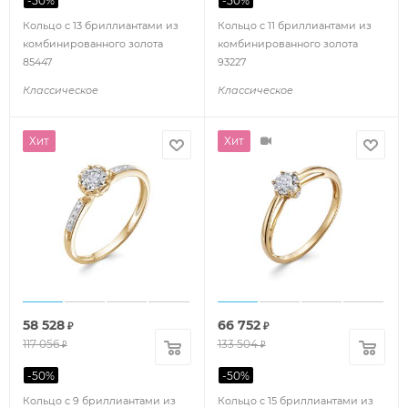
-
50
%
-
50
%
Кольцо с 13 бриллиантами из
Кольцо с 11 бриллиантами из
комбинированного золота
комбинированного золота
85447
93227
Классическое
Классическое
Хит
Хит
58 528
66 752
₽
₽
117 056
133 504
₽
₽
-
50
%
-
50
%
Кольцо с 9 бриллиантами из
Кольцо с 15 бриллиантами из