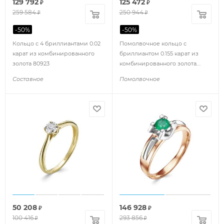
129 792
125 472
₽
₽
259 584
250 944
₽
₽
-
50
%
-
50
%
Кольцо с 4 бриллиантами 0.02
Помолвочное кольцо с
карат из комбинированного
бриллиантом 0.155 карат из
золота 80923
комбинированного золота
86921
Составное
Помолвочное
50 208
146 928
₽
₽
100 416
293 856
₽
₽