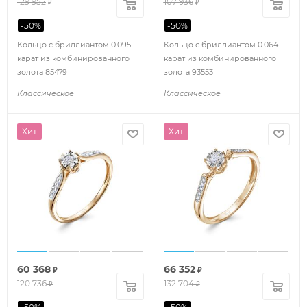
129 952
107 936
₽
₽
-
50
%
-
50
%
Кольцо с бриллиантом 0.095
Кольцо с бриллиантом 0.064
карат из комбинированного
карат из комбинированного
золота 85479
золота 93553
Классическое
Классическое
Хит
Хит
60 368
66 352
₽
₽
120 736
132 704
₽
₽