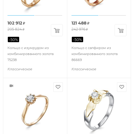
102 912
121 488
₽
₽
205 824
242 976
₽
₽
-
50
%
-
50
%
Кольцо с изумрудом из
Кольцо с сапфиром из
комбинированного золота
комбинированного золота
75238
86669
Классическое
Классическое