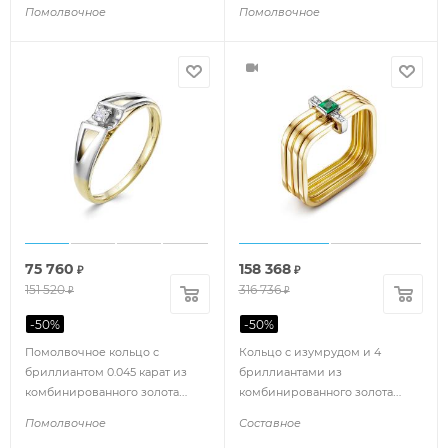
75256
72007
Помолвочное
Помолвочное
75 760
158 368
₽
₽
151 520
316 736
₽
₽
-
50
%
-
50
%
Помолвочное кольцо с
Кольцо с изумрудом и 4
бриллиантом 0.045 карат из
бриллиантами из
комбинированного золота
комбинированного золота
110083
80779
Помолвочное
Составное