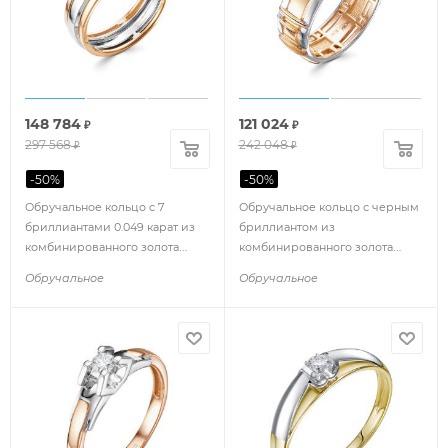
148 784
121 024
₽
₽
297 568
242 048
₽
₽
-
50
%
-
50
%
Обручальное кольцо с 7
Обручальное кольцо с черным
бриллиантами 0.049 карат из
бриллиантом из
комбинированного золота
комбинированного золота
86247
91269
Обручальное
Обручальное