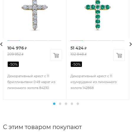
104 976
51 424
₽
₽
209 952
102 848
₽
₽
-
50
%
-
50
%
Декоративный крест с 11
Декоративный крест с 11
бриллиантами 0.49 карат из
изумрудами из лимонного
лимонного золота 84230
золота 142868
С этим товаром покупают