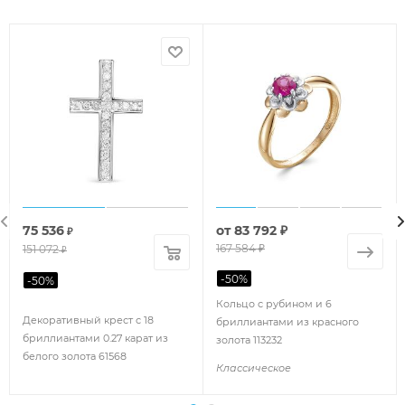
75 536
от
83 792 ₽
₽
167 584 ₽
151 072
₽
-
50
%
-
50
%
Кольцо с рубином и 6
Декоративный крест с 18
бриллиантами из красного
бриллиантами 0.27 карат из
золота 113232
белого золота 61568
Классическое