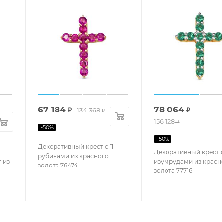
67 184
78 064
₽
134 368
₽
₽
156 128
₽
-
50
%
-
50
%
Декоративный крест с 11
Декоративный крест с
рубинами из красного
 из
изумрудами из красн
золота 76474
золота 77716