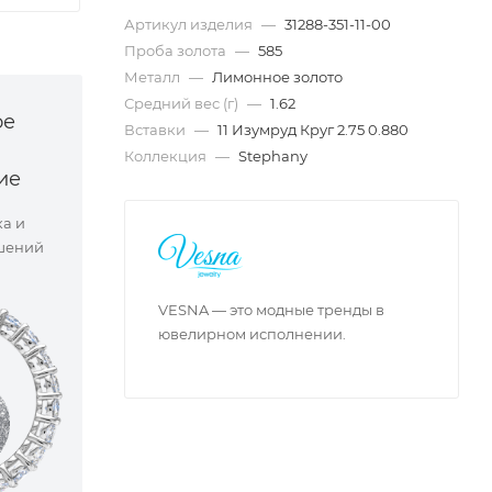
Артикул изделия
—
31288-351-11-00
Проба золота
—
585
Металл
—
Лимонное золото
Средний вес (г)
—
1.62
ое
Вставки
—
11 Изумруд Круг 2.75 0.880
Коллекция
—
Stephany
ие
ка и
шений
VESNA — это модные тренды в
ювелирном исполнении.