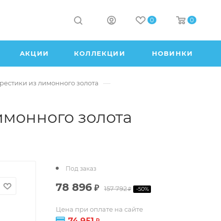
0
0
АКЦИИ
КОЛЛЕКЦИИ
НОВИНКИ
—
рестики из лимонного золота
имонного золота
Под заказ
78 896
₽
157 792
-
50
%
₽
Цена при оплате на сайте
74 951
₽