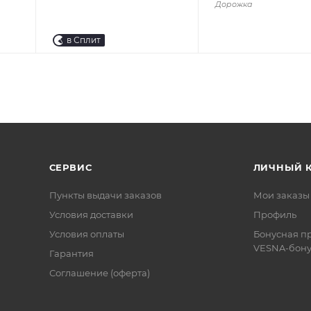
Дорожка
в Сплит
СЕРВИС
ЛИЧНЫЙ 
Пункты выдачи заказов
Мои заказы
Условия доставки
Профиль
Условия оплаты
Бонусная п
VESNA-бону
Гарантия
Соглашение (оферта)