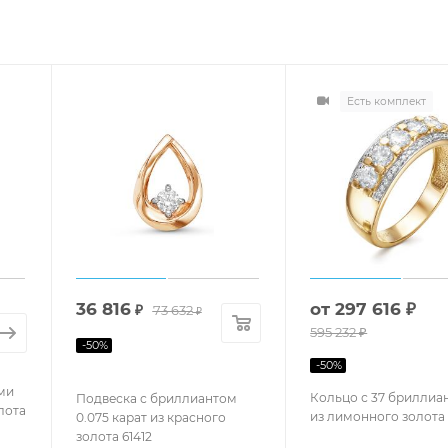
Есть комплект
36 816
от
297 616 ₽
₽
73 632
₽
595 232 ₽
-
50
%
-
50
%
ми
Кольцо с 37 бриллиа
Подвеска с бриллиантом
олота
из лимонного золота 
0.075 карат из красного
золота 61412