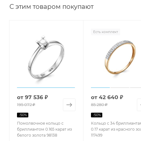
С этим товаром покупают
Есть комплект
от
97 536 ₽
от
42 640 ₽
195 072 ₽
85 280 ₽
-
50
%
-
50
%
Помолвочное кольцо с
Кольцо с 34 бриллианта
бриллиантом 0.165 карат из
0.17 карат из красного з
белого золота 98138
117499