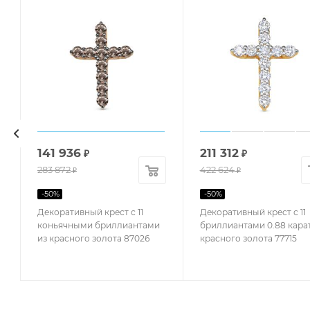
141 936
211 312
₽
₽
283 872
422 624
₽
₽
-
50
%
-
50
%
Декоративный крест с 11
Декоративный крест с 11
коньячными бриллиантами
бриллиантами 0.88 карат
из красного золота 87026
красного золота 77715