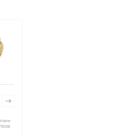
нтами
76138