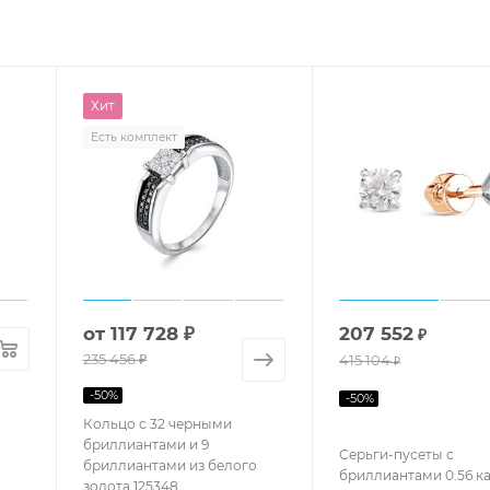
Хит
Есть комплект
от
117 728 ₽
207 552
₽
235 456 ₽
415 104
₽
-
50
%
-
50
%
Кольцо с 32 черными
бриллиантами и 9
Серьги-пусеты с
бриллиантами из белого
бриллиантами 0.56 ка
золота 125348