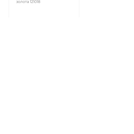
золота 121018
в Сплит
КАТАЛОГ
КОМПАНИЯ
АКЦИИ
О компании
Отзывы
КОЛЛЕКЦИИ
Блог
НОВИНКИ
Ювелирные вставки
Контакты
ИДЕИ ПОДАРКОВ