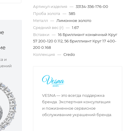
Артикул изделия
—
33134-356-176-00
Проба золота
—
585
Металл
—
Лимонное золото
Средний вес (г)
—
1.67
ое
Вставки
—
16 Бриллиант коньячный Круг
57 200-120 0.112, 56 Бриллиант Круг 17 400-
ие
200 0.168
Коллекция
—
Credo
ка и
шений
VESNA — это всегда поддержка
бренда. Экспертная консультация
и пожизненное сервисное
обслуживание украшений бренда.