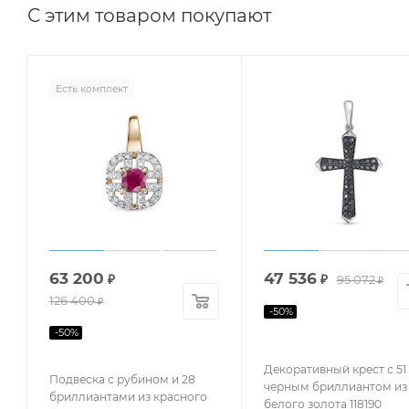
С этим товаром покупают
Есть комплект
63 200
47 536
₽
₽
95 072
₽
126 400
₽
-
50
%
-
50
%
Декоративный крест с 51
Подвеска с рубином и 28
черным бриллиантом из
бриллиантами из красного
белого золота 118190