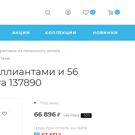
0
0
АКЦИИ
КОЛЛЕКЦИИ
НОВИНКИ
—
рестики из лимонного золота
нтами
ллиантами и 56
а 137890
Под заказ
66 896
₽
133 792
-
50
%
₽
Цена при оплате на сайте
63 551
₽