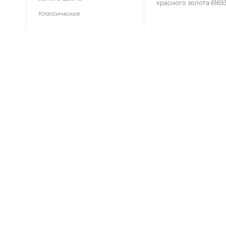
красного золота 6169
Классическое
СЕРВИС
ЛИЧНЫЙ 
Пункты выдачи заказов
Мои заказы
Условия доставки
Профиль
Условия оплаты
Бонусная п
VESNA-бону
Гарантия
Соглашение (оферта)