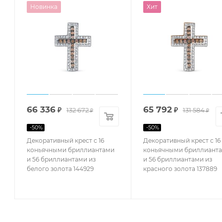
Новинка
Хит
66 336
65 792
₽
132 672
₽
131 584
₽
₽
-
50
%
-
50
%
Декоративный крест с 16
Декоративный крест с 16
коньячными бриллиантами
коньячными бриллиант
и 56 бриллиантами из
и 56 бриллиантами из
белого золота 144929
красного золота 137889