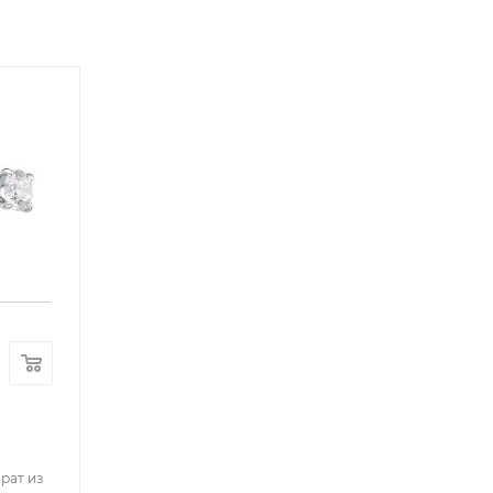
рат из