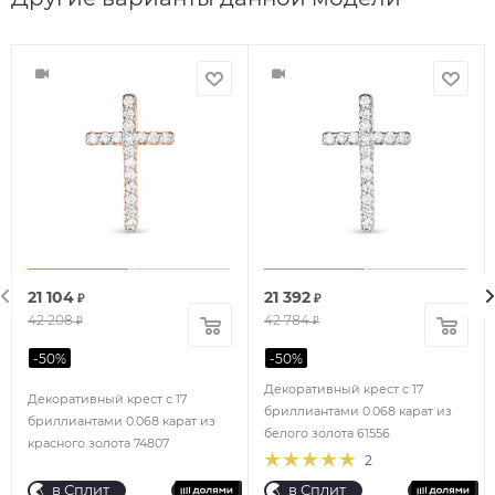
21 104
21 392
₽
₽
42 208
42 784
₽
₽
-
50
%
-
50
%
Декоративный крест с 17
Декоративный крест с 17
бриллиантами 0.068 карат из
бриллиантами 0.068 карат из
белого золота 61556
красного золота 74807
2
в Сплит
в Сплит