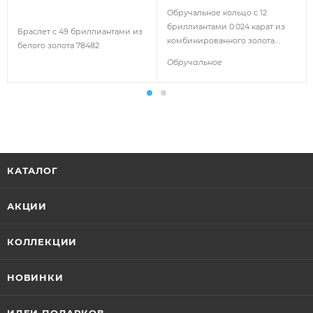
Обручальное кольцо с 12
бриллиантами 0.024 карат из
Браслет с 49 бриллиантами из
комбинированного золота
белого золота 78482
90213
Обручальное
КАТАЛОГ
АКЦИИ
КОЛЛЕКЦИИ
НОВИНКИ