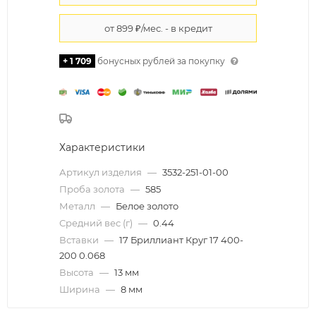
+ 1 709
бонусных рублей за покупку
Характеристики
Артикул изделия
—
3532-251-01-00
Проба золота
—
585
Металл
—
Белое золото
Средний вес (г)
—
0.44
Вставки
—
17 Бриллиант Круг 17 400-
200 0.068
Высота
—
13 мм
Ширина
—
8 мм