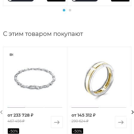
С этим товаром покупают
от
233 728 ₽
от
145 312 ₽
467 456 ₽
290 624 ₽
-
50
%
-
50
%