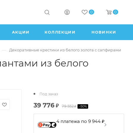
0
0
АКЦИИ
КОЛЛЕКЦИИ
НОВИНКИ
—
Декоративные крестики из белого золота с сапфирами
антами из белого
Под заказ
39 776
₽
79 552
-
50
%
₽
4 платежа по 9 944 ₽