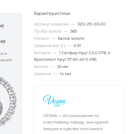
Характеристики
Артикул изделия
—
3212-251-03-00
ое
Проба золота
—
585
Металл
—
Белое золото
ие
Средний вес (г)
—
0.91
Вставки
—
1 Сапфир Круг 2.5 0.078, 4
ка и
Бриллиант Круг 57 60-40 0.096
шений
Высота
—
25 мм
Ширина
—
14 мм
VESNA — это украшения по
счастливому поводу, они хранят
эмоции и чувства того самого