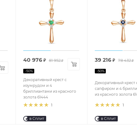
40 976
39 216
₽
81 952
₽
78 432
₽
₽
-
50
%
-
50
%
Декоративный крест с
Декоративный крест 
изумрудом и 4
сапфиром и 4 брилл
бриллиантами из красного
из красного золота 6
золота 61444
1
1
в Сплит
в Сплит