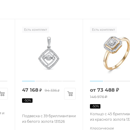
Есть комплект
Есть комплект
47 168
от
73 488 ₽
₽
94 336
₽
146 976 ₽
-
50
%
-
50
%
и и
Кольцо с 45 бриллиа
Подвеска с 39 бриллиантами
из красного золота 1
из белого золота 131526
Классическое