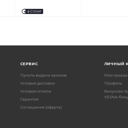
в Сплит
СЕРВИС
ЛИЧНЫЙ 
Пункты выдачи заказов
Мои заказы
Условия доставки
Профиль
Условия оплаты
Бонусная п
VESNA-бону
Гарантия
Соглашение (оферта)