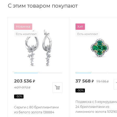
С этим товаром покупают
Новинка
Хит
Есть комплект
Есть комплект
203 536
37 568
₽
₽
75 136
₽
407 072
₽
-
50
%
-
50
%
Подвеска с 5 изумрудам
24 бриллиантами из
Серьги с 80 бриллиантами
лимонного золота 101290
из белого золота 138884