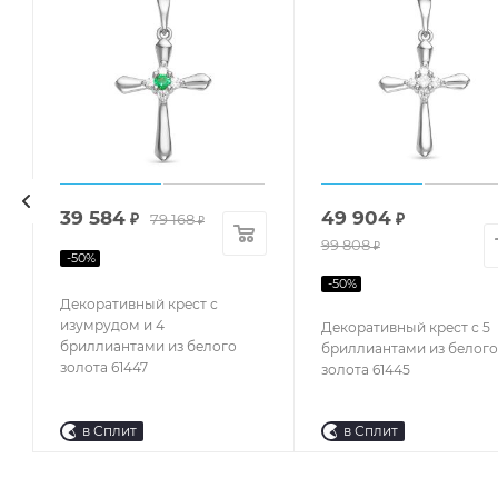
39 584
49 904
₽
79 168
₽
₽
99 808
₽
-
50
%
-
50
%
Декоративный крест с
изумрудом и 4
Декоративный крест с 5
бриллиантами из белого
бриллиантами из белого
золота 61447
золота 61445
в Сплит
в Сплит