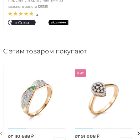
Пирсинг с 11 бриллиантами из
красного золота 125515
2
в Сплит
С этим товаром покупают
Хит
от
110 688 ₽
от
91 008 ₽