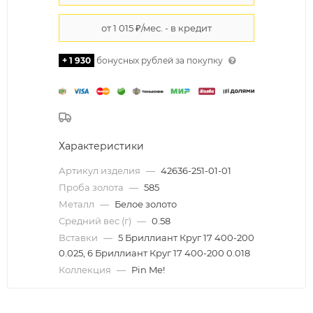
+ 1 930
бонусных рублей за покупку
Характеристики
Артикул изделия
—
42636-251-01-01
Проба золота
—
585
Металл
—
Белое золото
Средний вес (г)
—
0.58
Вставки
—
5 Бриллиант Круг 17 400-200
0.025, 6 Бриллиант Круг 17 400-200 0.018
Коллекция
—
Pin Me!