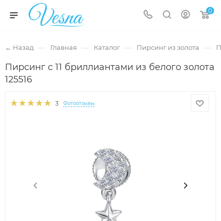
0
—
—
—
—
← Назад
Главная
Каталог
Пирсинг из золота
П
Пирсинг с 11 бриллиантами из белого золота
125516
3
Фотоотзывы