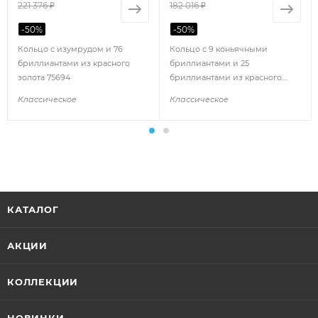
221 376 ₽
182 016 ₽
-
50
%
-
50
%
Кольцо с изумрудом и 76
Кольцо с 9 коньячными
бриллиантами из красного
бриллиантами и 25
золота 75694
бриллиантами из красного
золота 117739
Классическое
Классическое
КАТАЛОГ
АКЦИИ
КОЛЛЕКЦИИ