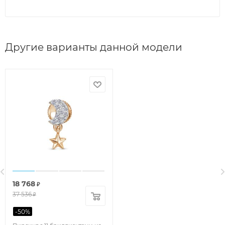
Другие варианты данной модели
18 768
₽
37 536
₽
-
50
%