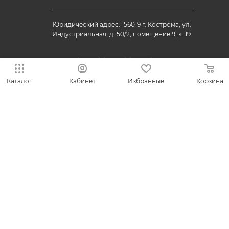
Юридический адрес: 156019 г. Кострома, ул.
Индустриальная, д. 50/2, помещение 9, к. 19.
Каталог
Кабинет
Избранные
Корзина
© 2013-2026 VESNA.shop — официальный магазин