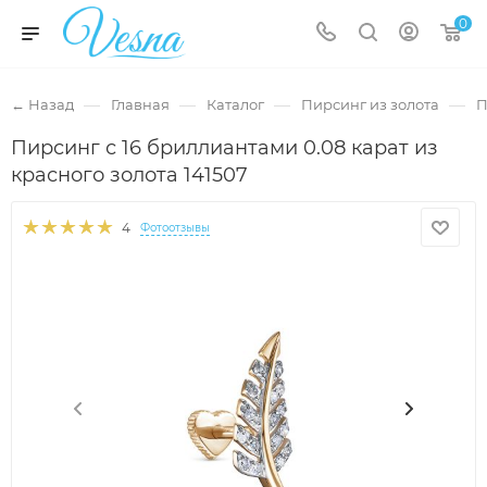
0
—
—
—
—
← Назад
Главная
Каталог
Пирсинг из золота
П
Пирсинг с 16 бриллиантами 0.08 карат из
красного золота 141507
4
Фотоотзывы