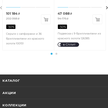
101 184
47 088
₽
₽
202 368
94 176
₽
₽
-
50
%
-
50
%
Подвеска с 9 бриллиантами из
Серьги с сапфирами и 36
красного золота 126385
бриллиантами из красного
золота 100151
в Сплит
КАТАЛОГ
АКЦИИ
КОЛЛЕКЦИИ