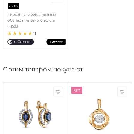
-
50
%
Пирсинг с 16 бриллиантами
0.08 карат из белого золота
141508
1
в Сплит
С этим товаром покупают
Хит