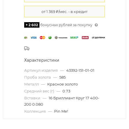
+ 2 602
бонусных рублей за покупку
Характеристики
Артикул изделия
—
43392-151-01-01
Проба золота
—
585
Металл
—
Красное золото
Средний вес (г)
—
0.73
Вставки
—
16 Бриллиант Круг 17 400-
200 0.080
Коллекция
—
Pin Me!