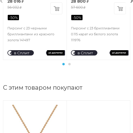
28 016
28 800
₽
₽
56 032
57 600
₽
₽
-
50
%
-
50
%
Пирсинг с 23 черными
Пирсинг с 23 бриллиантами
бриллиантами из красного
0.115 карат из белого золота
золота 141497
111976
в Сплит
в Сплит
С этим товаром покупают