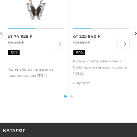
от
74 928 ₽
от
225 840 ₽
149 856 ₽
451 680 ₽
-
50
%
-
50
%
Кольцо с 39 бриллиантами
0.585 карат из красного золота
Колье с бриллиантами из
113936
красного золота 131641
Широкое
КАТАЛОГ