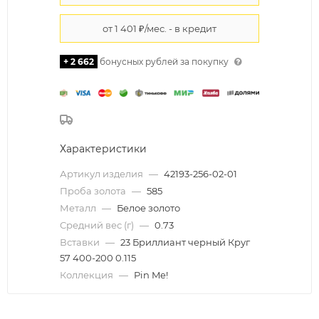
+ 2 662
бонусных рублей за покупку
Характеристики
Артикул изделия
—
42193-256-02-01
Проба золота
—
585
Металл
—
Белое золото
Средний вес (г)
—
0.73
Вставки
—
23 Бриллиант черный Круг
57 400-200 0.115
Коллекция
—
Pin Me!