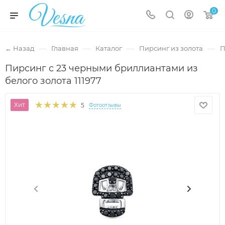
0
—
—
—
—
← Назад
Главная
Каталог
Пирсинг из золота
П
Пирсинг с 23 черными бриллиантами из
белого золота 111977
Хит
5
Фотоотзывы