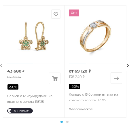
Хит
43 680
от
69 120 ₽
₽
138 240 ₽
87 360
₽
-
50
%
-
50
%
Кольцо с 15 бриллиантами из
Серьги с 12 изумрудами из
красного золота 117595
красного золота 118125
Классическое
в Сплит