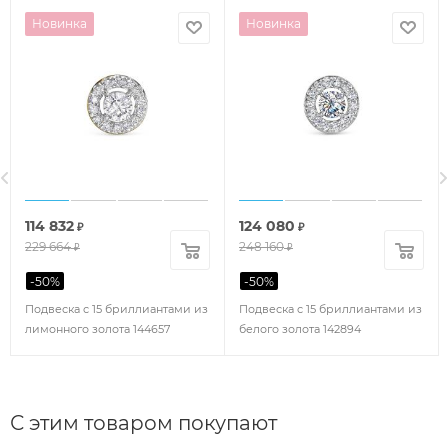
Новинка
Новинка
114 832
124 080
₽
₽
229 664
248 160
₽
₽
-
50
%
-
50
%
Подвеска с 15 бриллиантами из
Подвеска с 15 бриллиантами из
лимонного золота 144657
белого золота 142894
С этим товаром покупают