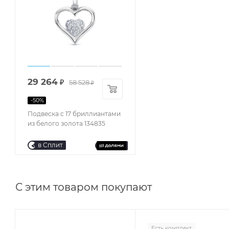
29 264
₽
58 528
₽
-
50
%
Подвеска с 17 бриллиантами
из белого золота 134835
в Сплит
С этим товаром покупают
Есть комплект