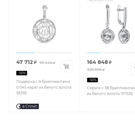
47 712
164 848
₽
95 424
₽
₽
329 696
₽
-
50
%
-
50
%
Подвеска с 9 бриллиантами
0.045 карат из белого золота
Серьги с 38 бриллианта
93393
из белого золота 137328
в Сплит