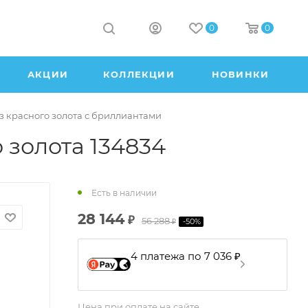
0
0
АКЦИИ
КОЛЛЕКЦИИ
НОВИНКИ
з красного золота с бриллиантами
 золота 134834
Есть в наличии
28 144
₽
56 288
-
50
%
₽
4 платежа по 7 036 ₽
Цена при оплате на сайте