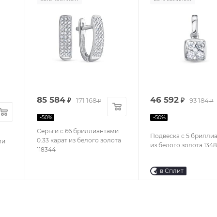
85 584
46 592
₽
171 168
₽
93 184
₽
₽
-
50
%
-
50
%
Серьги с 66 бриллиантами
Подвеска с 5 брилли
0.33 карат из белого золота
ми
из белого золота 134
118344
в Сплит