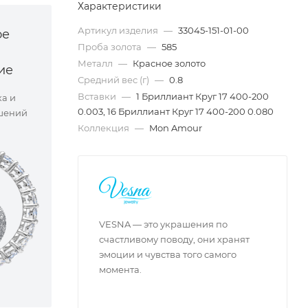
Характеристики
Артикул изделия
—
33045-151-01-00
ое
Проба золота
—
585
Металл
—
Красное золото
ие
Средний вес (г)
—
0.8
Вставки
—
1 Бриллиант Круг 17 400-200
ка и
0.003, 16 Бриллиант Круг 17 400-200 0.080
шений
Коллекция
—
Mon Amour
VESNA — это украшения по
счастливому поводу, они хранят
эмоции и чувства того самого
момента.