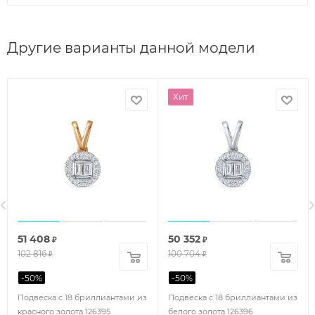
Другие варианты данной модели
Хит
51 408
50 352
₽
₽
102 816
100 704
₽
₽
-
50
%
-
50
%
Подвеска с 18 бриллиантами из
Подвеска с 18 бриллиантами из
красного золота 126395
белого золота 126396