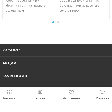
Серьги с рубинами и 44
Серьги с 26 рубинами и 40
бриллиантами из красного
бриллиантами из красного
золота 115278
золота 86990
КАТАЛОГ
АКЦИИ
КОЛЛЕКЦИИ
НОВИНКИ
Каталог
Кабинет
Избранные
Корзина
ИДЕИ ПОДАРКОВ