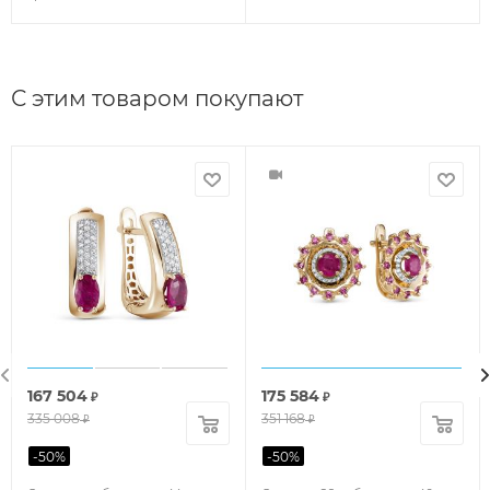
С этим товаром покупают
167 504
175 584
₽
₽
335 008
351 168
₽
₽
-
50
%
-
50
%