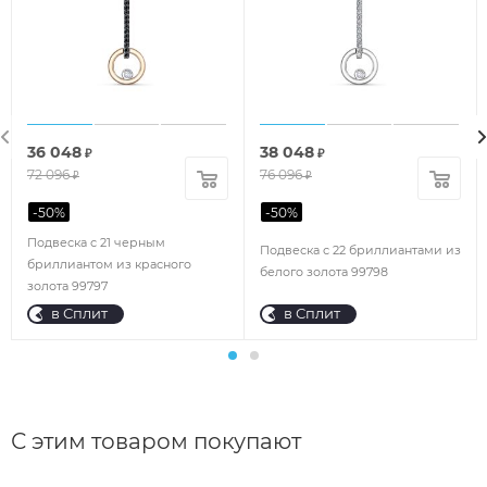
36 048
38 048
₽
₽
72 096
76 096
₽
₽
-
50
%
-
50
%
Подвеска с 21 черным
Подвеска с 22 бриллиантами из
бриллиантом из красного
белого золота 99798
золота 99797
в Сплит
в Сплит
С этим товаром покупают