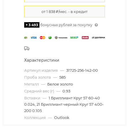
+ 3 493
бонусных рублей за покупку
Характеристики
Артикул изделия
—
31725-256-142-00
Проба золота
—
585
Металл
—
Белое золото
Средний вес (г)
—
0.93
Вставки
—
1 Бриллиант Круг 57 60-40
0.024, 21 Бриллиант черный Круг 57 400-
200 0.105
Коллекция
—
Outlook