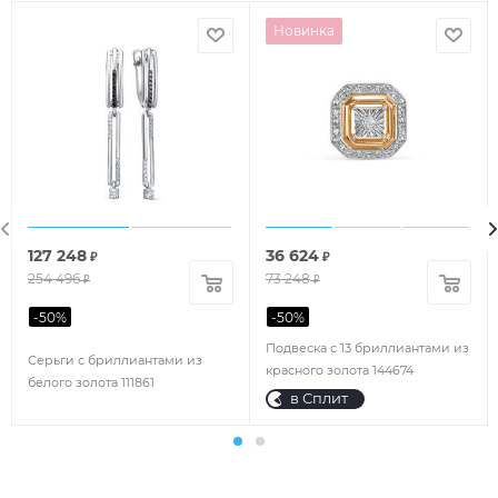
Новинка
127 248
36 624
₽
₽
254 496
73 248
₽
₽
-
50
%
-
50
%
Подвеска с 13 бриллиантами из
Серьги с бриллиантами из
красного золота 144674
белого золота 111861
в Сплит