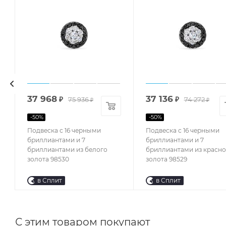
37 968
37 136
₽
75 936
₽
74 272
₽
₽
-
50
%
-
50
%
Подвеска с 16 черными
Подвеска с 16 черными
и
бриллиантами и 7
бриллиантами и 7
бриллиантами из белого
бриллиантами из красно
золота 98530
золота 98529
в Сплит
в Сплит
С этим товаром покупают