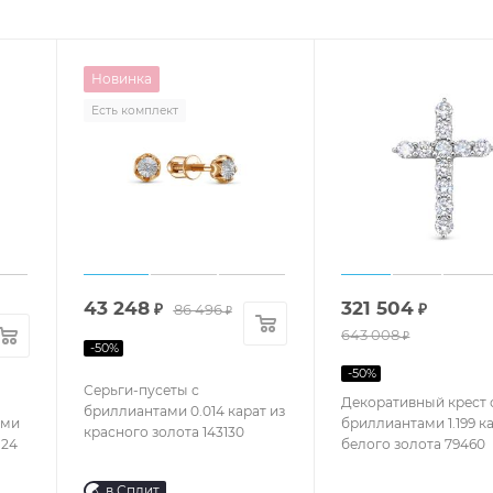
Новинка
Есть комплект
43 248
321 504
₽
86 496
₽
₽
643 008
₽
-
50
%
-
50
%
Серьги-пусеты с
Декоративный крест с
бриллиантами 0.014 карат из
ами
бриллиантами 1.199 ка
красного золота 143130
124
белого золота 79460
в Сплит