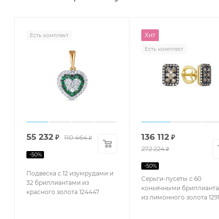
Хит
Есть комплект
Есть комплект
55 232
136 112
₽
110 464
₽
₽
272 224
₽
-
50
%
-
50
%
Подвеска с 12 изумрудами и
Серьги-пусеты с 60
32 бриллиантами из
коньячными бриллиант
красного золота 124447
из лимонного золота 129