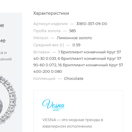
Характеристики
Артикул изделия
—
31810-357-09-00
ое
Проба золота
—
585
Металл
—
Лимонное золото
ие
Средний вес (г)
—
0.59
Вставки
—
1 Бриллиант коньячный Круг 57
ка и
40-30 0.033, 6 Бриллиант коньячный Круг 57
шений
90-60 0.072, 16 Бриллиант коньячный Круг 57
400-200 0.080
Коллекция
—
Chocolate
VESNA — это модные тренды в
ювелирном исполнении.