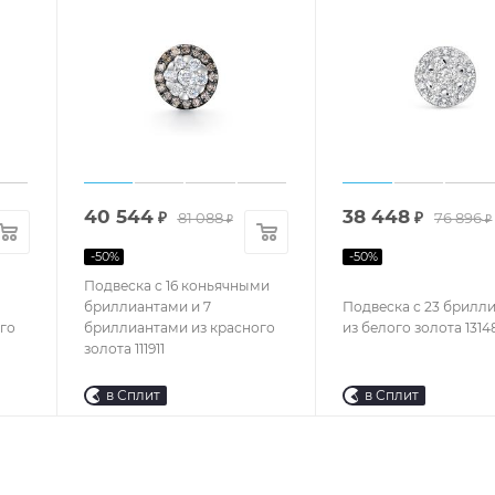
40 544
38 448
₽
81 088
₽
76 896
₽
₽
-
50
%
-
50
%
Подвеска с 16 коньячными
бриллиантами и 7
Подвеска с 23 брилл
го
бриллиантами из красного
из белого золота 1314
золота 111911
в Сплит
в Сплит