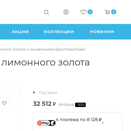
0
0
АКЦИИ
КОЛЛЕКЦИИ
НОВИНКИ
нного золота с коньячными бриллиантами
 лимонного золота
Под заказ
32 512
₽
65 024
-
50
%
₽
4 платежа по 8 128 ₽