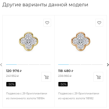
Другие варианты данной модели
120 976
118 480
₽
₽
241 952
236 960
₽
₽
-
50
%
-
50
%
Подвеска с 29 бриллиантами
Подвеска с 29 бриллиантами
из лимонного золота 118184
из красного золота 118182