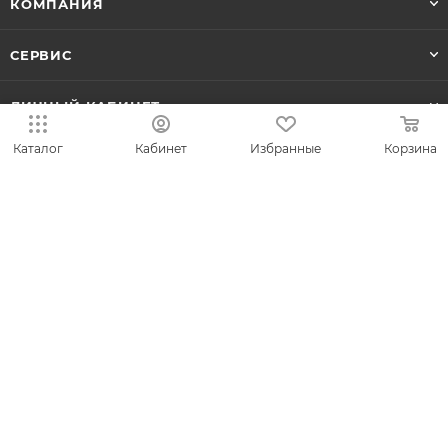
КОМПАНИЯ
СЕРВИС
ЛИЧНЫЙ КАБИНЕТ
Каталог
Кабинет
Избранные
Корзина
8-800-700-50-69
zakaz@vesna.shop
Общество с ограниченной
ответственностью «Спринг Джевелри» ИНН
4401170342
Юридический адрес: 156019 г. Кострома, ул.
Индустриальная, д. 50/2, помещение 9, к. 19.