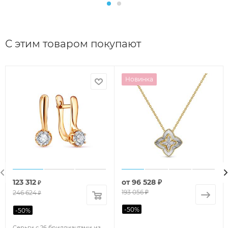
С этим товаром покупают
Новинка
123 312
от
96 528 ₽
₽
193 056 ₽
246 624
₽
-
50
%
-
50
%
Серьги с 26 бриллиантами из