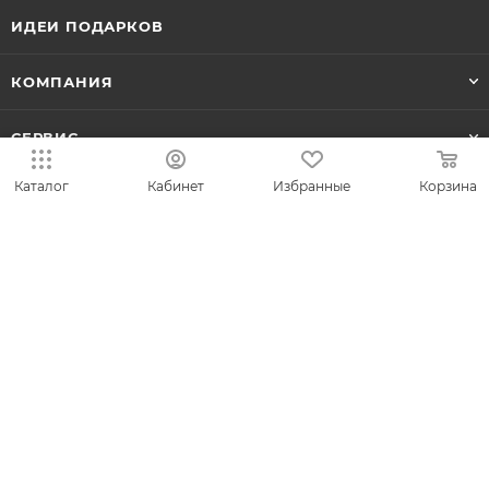
ИДЕИ ПОДАРКОВ
КОМПАНИЯ
СЕРВИС
Каталог
Кабинет
Избранные
Корзина
ЛИЧНЫЙ КАБИНЕТ
8-800-700-50-69
zakaz@vesna.shop
Общество с ограниченной
ответственностью «Спринг Джевелри» ИНН
4401170342
Юридический адрес: 156019 г. Кострома, ул.