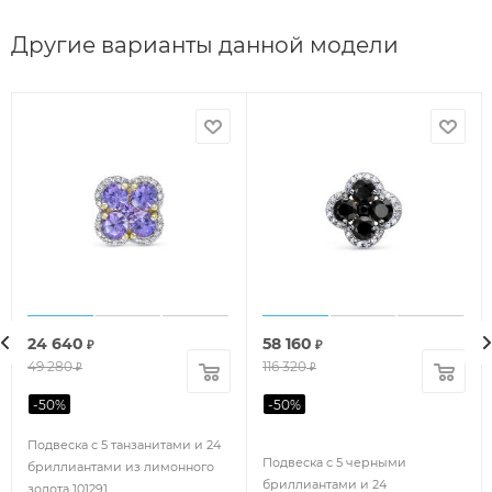
Другие варианты данной модели
24 640
58 160
₽
₽
49 280
116 320
₽
₽
-
50
%
-
50
%
Подвеска с 5 танзанитами и 24
Подвеска с 5 черными
бриллиантами из лимонного
бриллиантами и 24
золота 101291