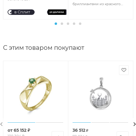
бриллиантами из красного
золота 124748
в Сплит
С этим товаром покупают
от
65 152 ₽
36 512
₽