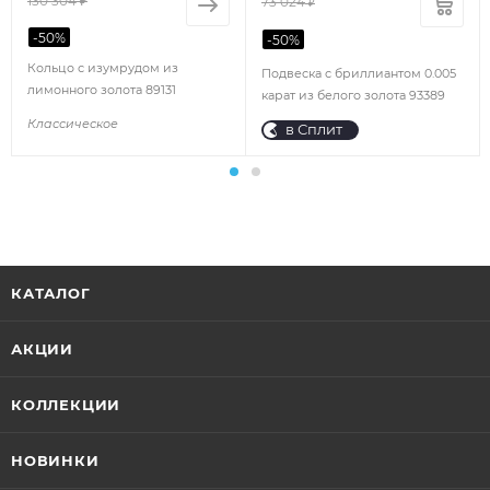
130 304 ₽
73 024
₽
-
50
%
-
50
%
Кольцо с изумрудом из
Подвеска с бриллиантом 0.005
лимонного золота 89131
карат из белого золота 93389
Классическое
в Сплит
КАТАЛОГ
АКЦИИ
КОЛЛЕКЦИИ
НОВИНКИ