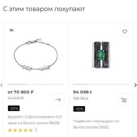
С этим товаром покупают
от
70 800 ₽
94 096
₽
141 600 ₽
188 192
₽
-
50
%
-
50
%
Браслет с 2 бриллиантами 0.01
Подвеска с изумрудом из
карат из белого золота 88458
белого золота 131532
1