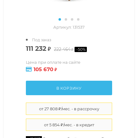
Артикул:
131537
Под заказ
111 232
₽
222 464
-
50
%
₽
Цена при оплате на сайте
105 670
₽
В КОРЗИНУ