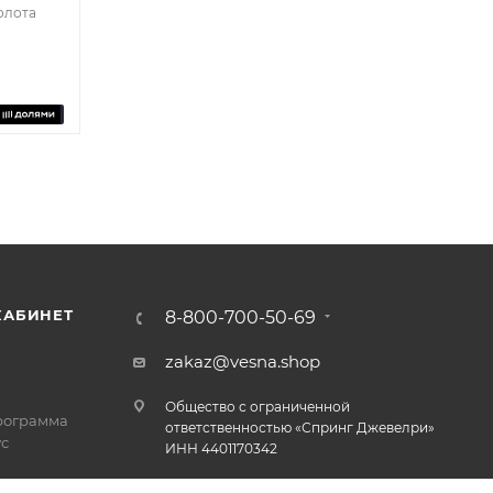
олота
КАБИНЕТ
8-800-700-50-69
zakaz@vesna.shop
Общество с ограниченной
рограмма
ответственностью «Спринг Джевелри»
с
ИНН 4401170342