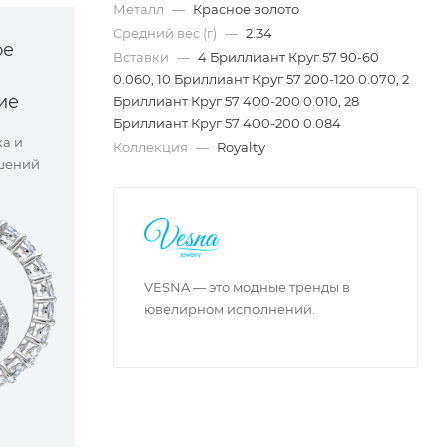
Металл
—
Красное золото
Средний вес (г)
—
2.34
ое
Вставки
—
4 Бриллиант Круг 57 90-60
0.060, 10 Бриллиант Круг 57 200-120 0.070, 2
ие
Бриллиант Круг 57 400-200 0.010, 28
Бриллиант Круг 57 400-200 0.084
ка и
Коллекция
—
Royalty
шений
VESNA — это модные тренды в
ювелирном исполнении.