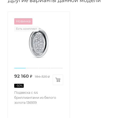
Другие варианты данной модели
Новинка
Есть комплект
92 160
₽
184 320
₽
-
50
%
Подвеска с 44
бриллиантами из белого
золота 136939