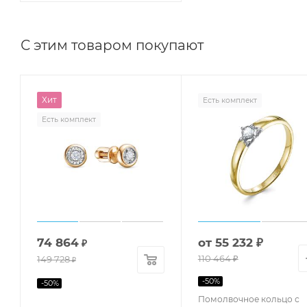
С этим товаром покупают
Хит
Есть комплект
Есть комплект
74 864
от
55 232 ₽
₽
110 464 ₽
149 728
₽
-
50
%
-
50
%
Помолвочное кольцо с