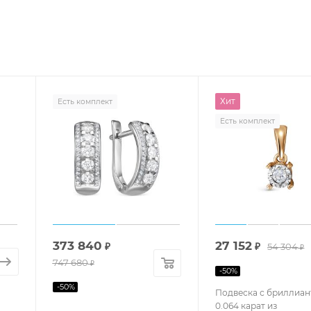
Хит
Есть комплект
Есть комплект
373 840
27 152
₽
₽
54 304
₽
747 680
₽
-
50
%
-
50
%
Подвеска с бриллиа
0.064 карат из