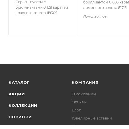
Серьги-пусеты с
бриллиантом 0.095 карат
бриллиантами 0.128 карат из
лимонного золота 81715
красного золота 119309
Помолвочное
КАТАЛОГ
КОМПАНИЯ
АКЦИИ
О компании
Отзывы
КОЛЛЕКЦИИ
Блог
НОВИНКИ
Ювелирные вставки
Контакты
ИДЕИ ПОДАРКОВ