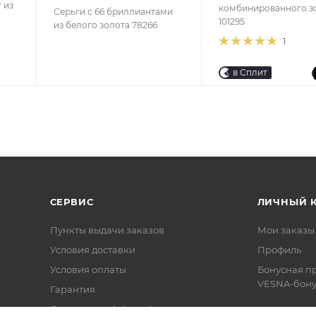
 из
комбинированного з
Серьги с 66 бриллиантами
101295
из белого золота 78266
1
в Сплит
СЕРВИС
ЛИЧНЫЙ 
Пункты выдачи заказов
Мои заказы
Условия доставки
Профиль
Условия оплаты
Бонусная п
VESNA-бону
Гарантия
Соглашение (оферта)