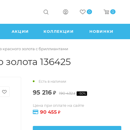
0
0
АКЦИИ
КОЛЛЕКЦИИ
НОВИНКИ
з красного золота с бриллиантами
 золота 136425
Есть в наличии
95 216
₽
190 432
-
50
%
₽
Цена при оплате на сайте
90 455
₽