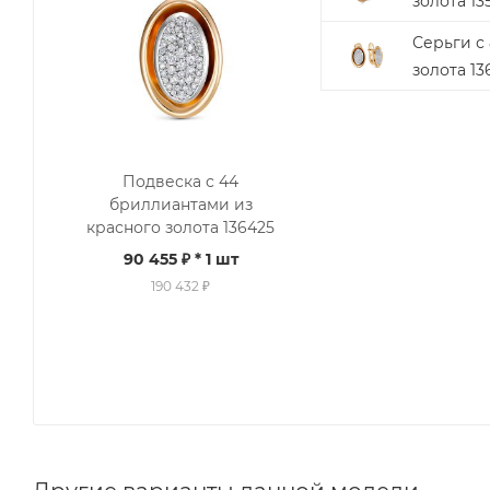
золота 13
Серьги с
золота 13
Подвеска с 44
бриллиантами из
красного золота 136425
90 455 ₽
* 1 шт
190 432 ₽