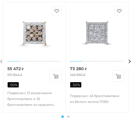
55 472
73 280
₽
₽
110 944
146 560
₽
₽
-
50
%
-
50
%
Подвеска с 13 коньячными
Подвеска с 45 бриллиантами
бриллиантами и 32
из белого золота 111350
бриллиантами из красного
золота 111912