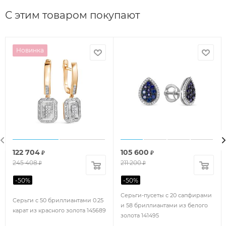
С этим товаром покупают
Новинка
122 704
105 600
₽
₽
245 408
211 200
₽
₽
-
50
%
-
50
%
Серьги-пусеты с 20 сапфирами
Серьги с 50 бриллиантами 0.25
и 58 бриллиантами из белого
карат из красного золота 145689
золота 141495