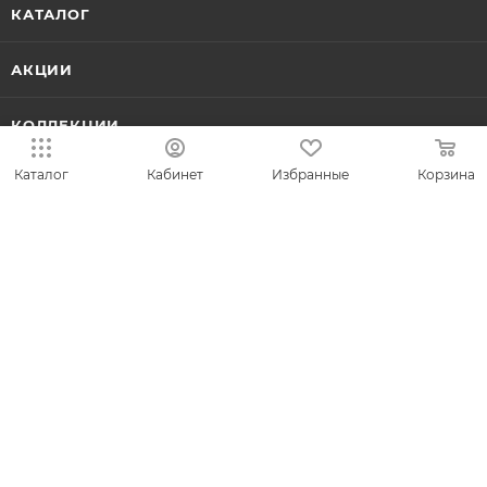
КАТАЛОГ
АКЦИИ
КОЛЛЕКЦИИ
Каталог
Кабинет
Избранные
Корзина
НОВИНКИ
ИДЕИ ПОДАРКОВ
КОМПАНИЯ
СЕРВИС
ЛИЧНЫЙ КАБИНЕТ
8-800-700-50-69