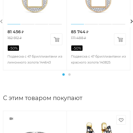
81 456
85 744
₽
₽
162 912
171 488
₽
₽
-
50
%
-
50
%
Подвеска с 47 бриллиантами из
Подвеска с 47 бриллиантами из
лимонного золота 144643
красного золота 140825
С этим товаром покупают