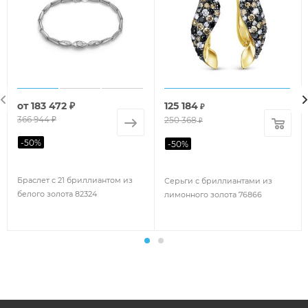
от
183 472 ₽
125 184
₽
366 944 ₽
250 368
₽
-
50
%
-
50
%
Браслет с 21 бриллиантом из
Серьги с бриллиантами из
белого золота 82324
лимонного золота 76866