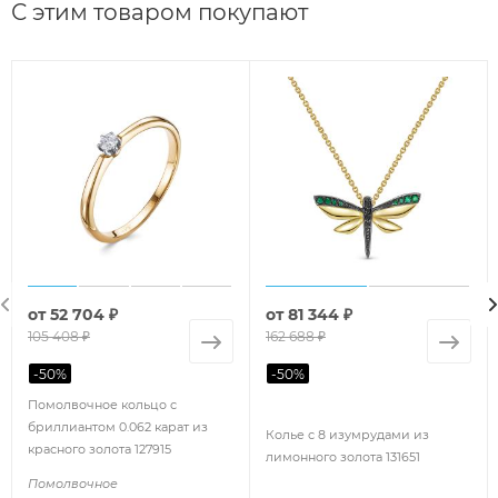
С этим товаром покупают
от
52 704 ₽
от
81 344 ₽
105 408 ₽
162 688 ₽
-
50
%
-
50
%
Помолвочное кольцо с
бриллиантом 0.062 карат из
Колье с 8 изумрудами из
красного золота 127915
лимонного золота 131651
Помолвочное