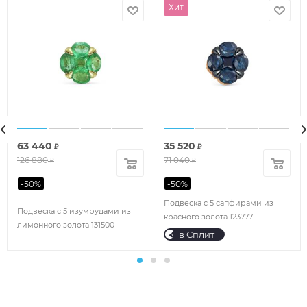
Хит
63 440
35 520
₽
₽
126 880
71 040
₽
₽
-
50
%
-
50
%
Подвеска с 5 сапфирами из
Подвеска с 5 изумрудами из
красного золота 123777
лимонного золота 131500
в Сплит