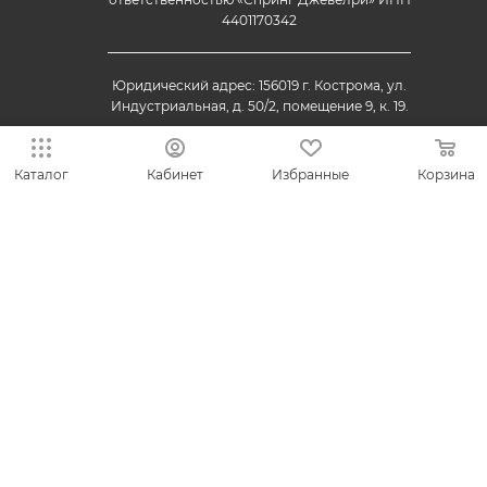
4401170342
Юридический адрес: 156019 г. Кострома, ул.
Индустриальная, д. 50/2, помещение 9, к. 19.
Каталог
Кабинет
Избранные
Корзина
© 2013-2026 VESNA.shop — официальный магазин