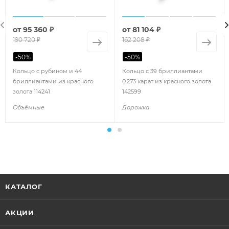
от
95 360 ₽
от
81 104 ₽
190 720 ₽
162 208 ₽
-
50
%
-
50
%
Кольцо с рубином и 44
Кольцо с 39 бриллиантами
бриллиантами из красного
0.273 карат из красного золота
золота 114241
142599
Объёмные
Дорожка
КАТАЛОГ
АКЦИИ