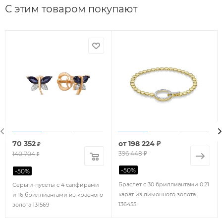
С этим товаром покупают
70 352
от
198 224 ₽
₽
396 448 ₽
140 704
₽
-
50
%
-
50
%
Браслет с 30 бриллиантами 0.21
Серьги-пусеты с 4 сапфирами
карат из лимонного золота
и 16 бриллиантами из красного
136455
золота 131569