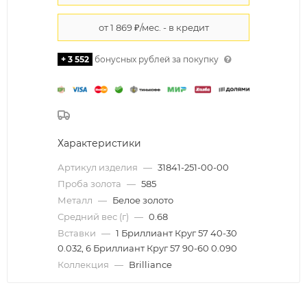
+ 3 552
бонусных рублей за покупку
Характеристики
Артикул изделия
—
31841-251-00-00
Проба золота
—
585
Металл
—
Белое золото
Средний вес (г)
—
0.68
Вставки
—
1 Бриллиант Круг 57 40-30
0.032, 6 Бриллиант Круг 57 90-60 0.090
Коллекция
—
Brilliance