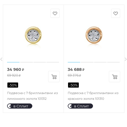
34 960
34 688
₽
₽
69 920
69 376
₽
₽
-
50
%
-
50
%
Подвеска с 7 бриллиантами из
Подвеска с 7 бриллиантами из
лимонного золота 101312
красного золота 101310
в Сплит
в Сплит