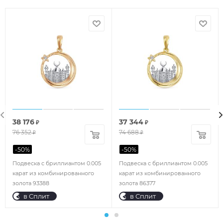
38 176
37 344
₽
₽
76 352
74 688
₽
₽
-
50
%
-
50
%
Подвеска с бриллиантом 0.005
Подвеска с бриллиантом 0.005
карат из комбинированного
карат из комбинированного
золота 93388
золота 86377
в Сплит
в Сплит