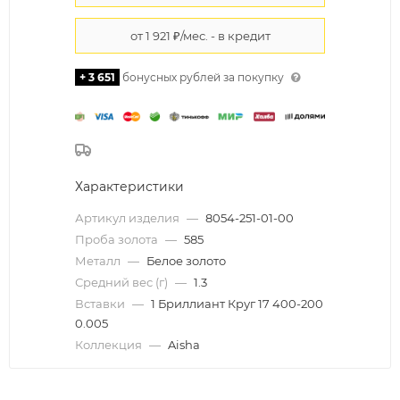
+ 3 651
бонусных рублей за покупку
Характеристики
Артикул изделия
—
8054-251-01-00
Проба золота
—
585
Металл
—
Белое золото
Средний вес (г)
—
1.3
Вставки
—
1 Бриллиант Круг 17 400-200
0.005
Коллекция
—
Aisha