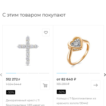
С этим товаром покупают
512 272
от
82 640 ₽
₽
165 280 ₽
1 024 544
₽
-
50
%
-
50
%
Кольцо с 7 бриллиантами из
Декоративный крест с 11
красного золота 130442
бриллиантами 1.815 карат из