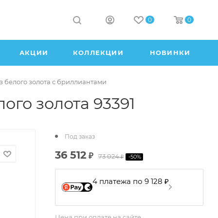
0
0
АКЦИИ
КОЛЛЕКЦИИ
НОВИНКИ
з белого золота с бриллиантами
ого золота 93391
Под заказ
36 512
₽
73 024
-
50
%
₽
4 платежа по 9 128 ₽
Цена при оплате на сайте