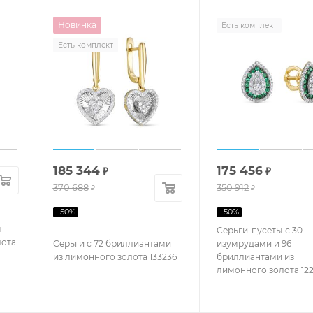
Новинка
Есть комплект
Есть комплект
185 344
175 456
₽
₽
370 688
350 912
₽
₽
-
50
%
-
50
%
м
Серьги-пусеты с 30
лота
Серьги с 72 бриллиантами
изумрудами и 96
из лимонного золота 133236
бриллиантами из
лимонного золота 12