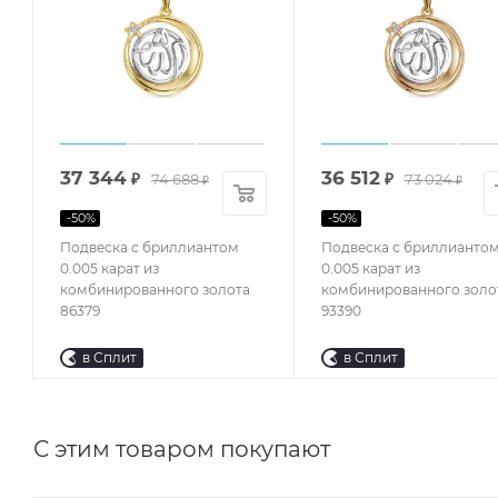
37 344
36 512
₽
74 688
₽
73 024
₽
₽
-
50
%
-
50
%
Подвеска с бриллиантом
Подвеска с бриллианто
0.005 карат из
0.005 карат из
комбинированного золота
комбинированного золо
86379
93390
в Сплит
в Сплит
С этим товаром покупают