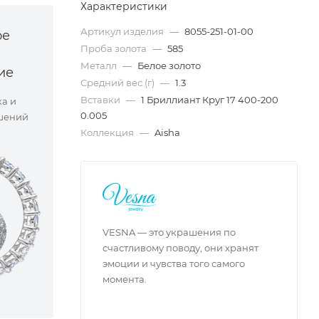
Характеристики
Артикул изделия
—
8055-251-01-00
ое
Проба золота
—
585
Металл
—
Белое золото
ие
Средний вес (г)
—
1.3
Вставки
—
1 Бриллиант Круг 17 400-200
ка и
0.005
шений
Коллекция
—
Aisha
VESNA — это украшения по
счастливому поводу, они хранят
эмоции и чувства того самого
момента.