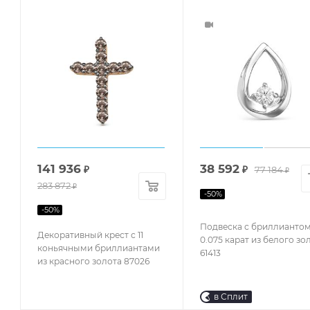
141 936
38 592
₽
₽
77 184
₽
283 872
₽
-
50
%
-
50
%
Подвеска с бриллианто
Декоративный крест с 11
0.075 карат из белого зо
коньячными бриллиантами
61413
из красного золота 87026
в Сплит