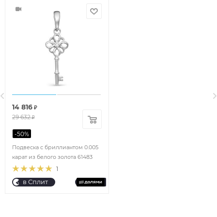
14 816
₽
29 632
₽
-
50
%
Подвеска с бриллиантом 0.005
карат из белого золота 61483
1
в Сплит