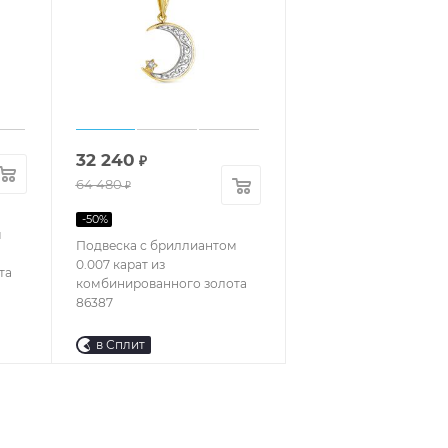
32 240
₽
64 480
₽
-
50
%
м
Подвеска с бриллиантом
0.007 карат из
та
комбинированного золота
86387
в Сплит