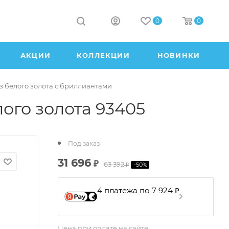
0
0
АКЦИИ
КОЛЛЕКЦИИ
НОВИНКИ
з белого золота с бриллиантами
ого золота 93405
Под заказ
31 696
₽
63 392
-
50
%
₽
4 платежа по 7 924 ₽
Цена при оплате на сайте