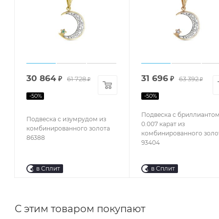
30 864
31 696
₽
61 728
₽
63 392
₽
₽
-
50
%
-
50
%
Подвеска с бриллианто
Подвеска с изумрудом из
0.007 карат из
комбинированного золота
комбинированного золо
86388
93404
в Сплит
в Сплит
С этим товаром покупают