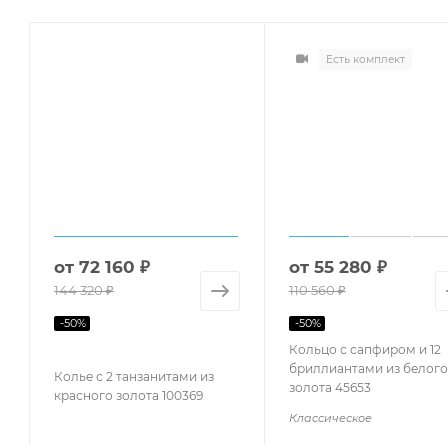
Есть комплект
от
72 160 ₽
от
55 280 ₽
144 320 ₽
110 560 ₽
-
50
%
-
50
%
Кольцо с сапфиром и 12
бриллиантами из белого
Колье с 2 танзанитами из
золота 45653
красного золота 100369
Классическое