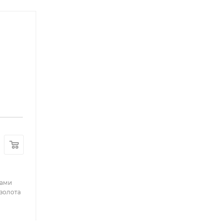
тами
 золота