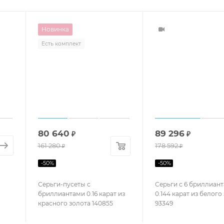
Новинка
Есть комплект
80 640
89 296
₽
₽
161 280
178 592
₽
₽
-
50
%
-
50
%
Серьги-пусеты с
Серьги с 6 бриллиан
бриллиантами 0.16 карат из
0.144 карат из белого
красного золота 140855
93349