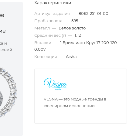
Характеристики
Артикул изделия
—
8062-251-01-00
ое
Проба золота
—
585
Металл
—
Белое золото
ие
Средний вес (г)
—
1.12
Вставки
—
1 Бриллиант Круг 17 200-120
ка и
0.007
шений
Коллекция
—
Aisha
VESNA — это модные тренды в
ювелирном исполнении.