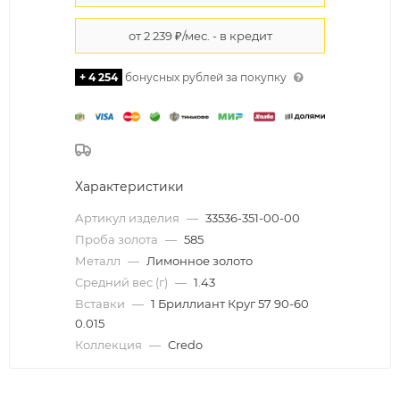
+ 4 254
бонусных рублей за покупку
Характеристики
Артикул изделия
—
33536-351-00-00
Проба золота
—
585
Металл
—
Лимонное золото
Средний вес (г)
—
1.43
Вставки
—
1 Бриллиант Круг 57 90-60
0.015
Коллекция
—
Credo