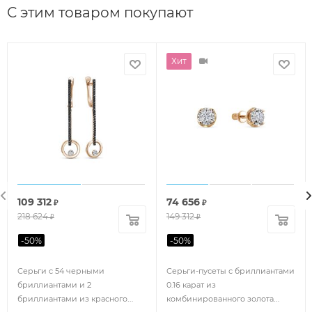
С этим товаром покупают
Хит
109 312
74 656
₽
₽
218 624
149 312
₽
₽
-
50
%
-
50
%
Серьги с 54 черными
Серьги-пусеты с бриллиантами
бриллиантами и 2
0.16 карат из
бриллиантами из красного
комбинированного золота