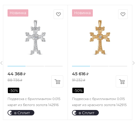
Новинка
Новинка
44 368
45 616
₽
₽
88 736
91 232
₽
₽
-
50
%
-
50
%
Подвеска с бриллиантом 0.015
Подвеска с бриллиантом 0.015
карат из белого золота 142916
карат из красного золота 142915
в Сплит
в Сплит