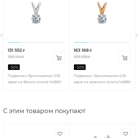
131 552
163 168
₽
₽
263 104
326 336
₽
₽
-
50
%
-
50
%
Подвеска с бриллиантом 0.35
Подвеска с бриллиантом 0.35
карат из белого золота 142890
карат из красного золота 142889
С этим товаром покупают