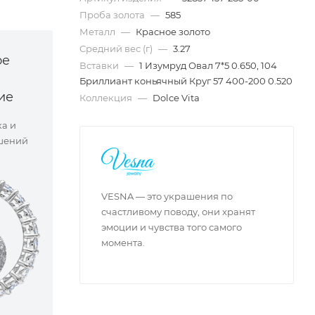
Проба золота
—
585
Металл
—
Красное золото
Средний вес (г)
—
3.27
ое
Вставки
—
1 Изумруд Овал 7*5 0.650, 104
Бриллиант коньячный Круг 57 400-200 0.520
ие
Коллекция
—
Dolce Vita
ка и
шений
VESNA — это украшения по
счастливому поводу, они хранят
эмоции и чувства того самого
момента.