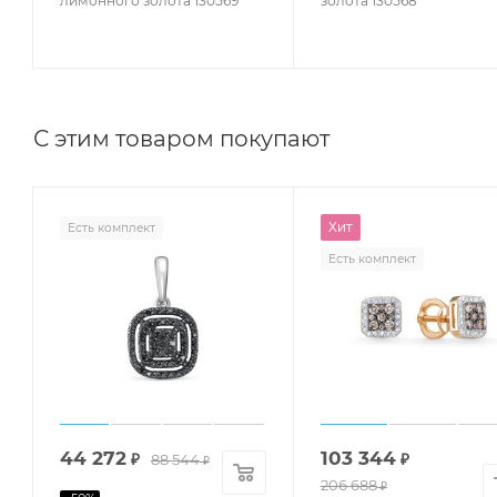
лимонного золота 130569
золота 130568
С этим товаром покупают
Хит
Есть комплект
Есть комплект
44 272
103 344
₽
88 544
₽
₽
206 688
₽