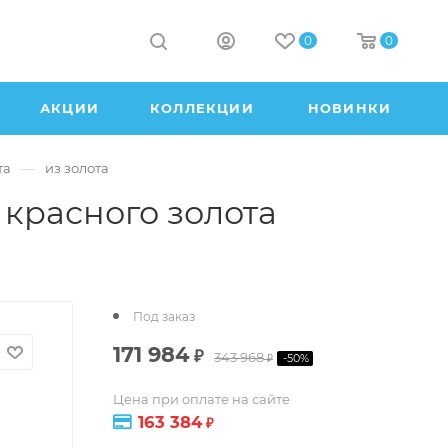
0
0
АКЦИИ
КОЛЛЕКЦИИ
НОВИНКИ
—
та
из золота
 красного золота
Под заказ
171 984
₽
343 968
-
50
%
₽
Цена при оплате на сайте
163 384
₽