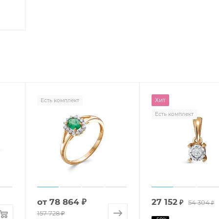
Хит
Есть комплект
Есть комплект
от
78 864 ₽
27 152
₽
54 304
₽
157 728 ₽