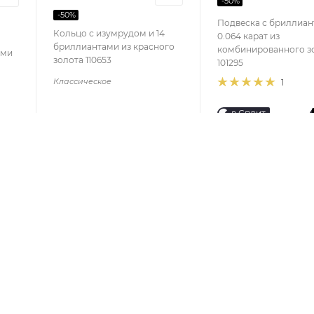
-
50
%
-
50
%
Подвеска с бриллиа
Кольцо с изумрудом и 14
0.064 карат из
бриллиантами из красного
комбинированного з
ами
золота 110653
101295
Классическое
1
в Сплит
СЕРВИС
ЛИЧНЫЙ 
Пункты выдачи заказов
Мои заказы
Условия доставки
Профиль
Условия оплаты
Бонусная п