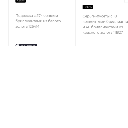
-
50
%
-
50
%
Подвеска с 57 черными
Серьги-пусеты с 18
бриллиантами из белого
коньячными бриллиант
золота 126414
и 40 бриллиантами из
красного золота 111927
в Сплит
КАТАЛОГ
КОМПАНИЯ
АКЦИИ
О компании
Отзывы
КОЛЛЕКЦИИ
Блог