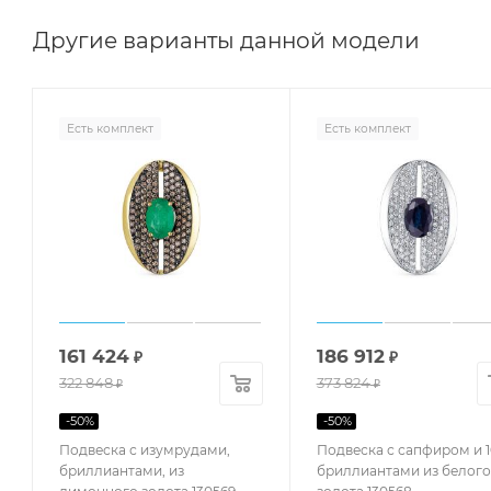
Другие варианты данной модели
Есть комплект
Есть комплект
161 424
186 912
₽
₽
322 848
373 824
₽
₽
-
50
%
-
50
%
Подвеска с изумрудами,
Подвеска с сапфиром и 
бриллиантами, из
бриллиантами из белого