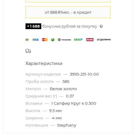
+ 1 688
бонусных рублей за покупку
Характеристики
Артикул изделия
—
3995-251-10-00
Проба золота
—
585
Металл
—
Белое золото
Средний вес (г)
—
0.37
Вставки
—
1 Сапфир Круг 4 0.300
Высота
—
9.5 мм
Ширина
—
4 мм
Коллекция
—
Stephany