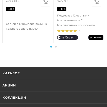
274 688
42 016
₽
₽
-
50
%
-
50
%
Подвеска с 12 черными
бриллиантами и 7
Серьги с 10 бриллиантами из
бриллиантами из красного
красного золота 133240
золота 98531
3
в Сплит
КАТАЛОГ
АКЦИИ
КОЛЛЕКЦИИ