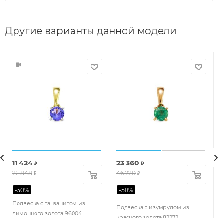
Другие варианты данной модели
11 424
23 360
₽
₽
22 848
46 720
₽
₽
-
50
%
-
50
%
Подвеска с танзанитом из
Подвеска с изумрудом из
лимонного золота 96004
красного золота 82272