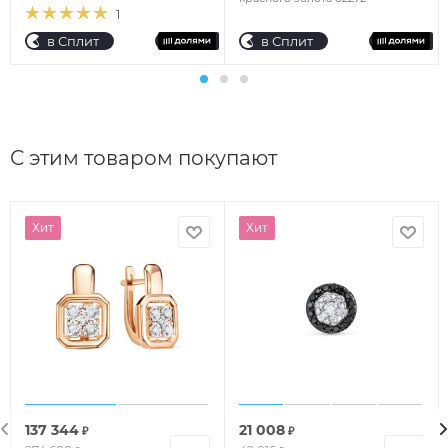
1
в Сплит
в Сплит
С этим товаром покупают
Хит
Хит
137 344
21 008
₽
₽