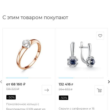
С этим товаром покупают
от
68 160 ₽
132 416
₽
136 320 ₽
264 832
₽
-
50
%
-
50
%
Помолвочное кольцо с
Серьги с сапфирами и 16
бриллиантом 0.109 карат из