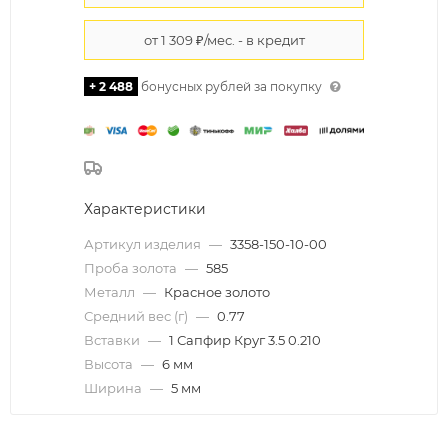
+ 2 488
бонусных рублей за покупку
Характеристики
Артикул изделия
—
3358-150-10-00
Проба золота
—
585
Металл
—
Красное золото
Средний вес (г)
—
0.77
Вставки
—
1 Сапфир Круг 3.5 0.210
Высота
—
6 мм
Ширина
—
5 мм