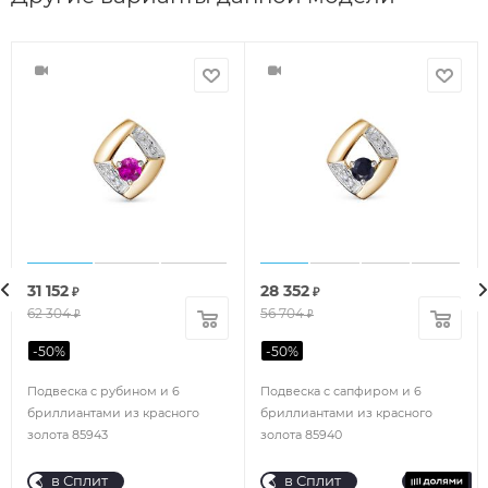
31 152
28 352
₽
₽
62 304
56 704
₽
₽
-
50
%
-
50
%
Подвеска с рубином и 6
Подвеска с сапфиром и 6
бриллиантами из красного
бриллиантами из красного
золота 85943
золота 85940
в Сплит
в Сплит