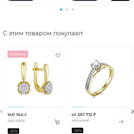
С этим товаром покупают
Новинка
140 144
от
201 712 ₽
₽
403 424 ₽
280 288
₽
-
50
%
-
50
%