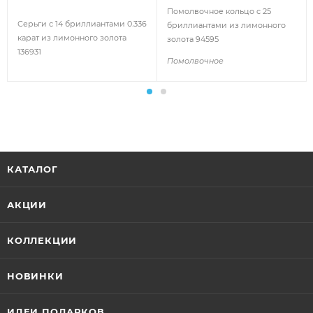
Помолвочное кольцо с 25
Серьги с 14 бриллиантами 0.336
бриллиантами из лимонного
карат из лимонного золота
золота 94595
136931
Помолвочное
КАТАЛОГ
АКЦИИ
КОЛЛЕКЦИИ
НОВИНКИ
ИДЕИ ПОДАРКОВ