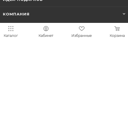
КОМПАНИЯ
СЕРВИС
Каталог
Кабинет
Избранные
Корзина
ЛИЧНЫЙ КАБИНЕТ
8-800-700-50-69
zakaz@vesna.shop
Общество с ограниченной
ответственностью «Спринг Джевелри» ИНН
4401170342
Юридический адрес: 156019 г. Кострома, ул.
Индустриальная, д. 50/2, помещение 9, к. 19.