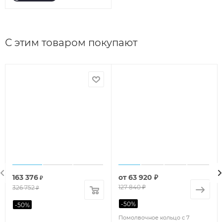
С этим товаром покупают
163 376
от
63 920 ₽
₽
127 840 ₽
326 752
₽
-
50
%
-
50
%
Помолвочное кольцо с 7