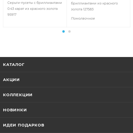
Серьги-пусеты с бриллиантами
бриллиантами из красного
0.43 карат из красного золота
золота 127583
95917
Помолвочное
КАТАЛОГ
АКЦИИ
КОЛЛЕКЦИИ
НОВИНКИ
ИДЕИ ПОДАРКОВ