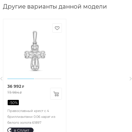
Другие варианты данной модели
36 992
₽
73 984
₽
-
50
%
Православный крест с 4
бриллиантами 0.06 карат из
белого золота 61897
в Сплит