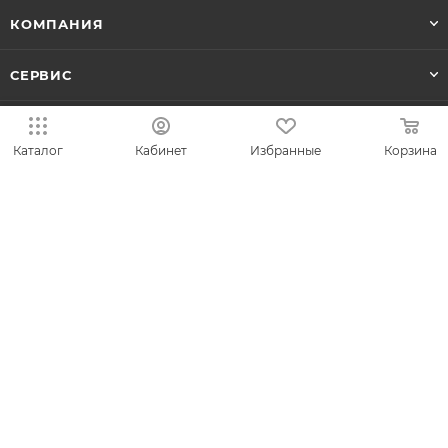
КОМПАНИЯ
СЕРВИС
ЛИЧНЫЙ КАБИНЕТ
Каталог
Кабинет
Избранные
Корзина
8-800-700-50-69
zakaz@vesna.shop
Общество с ограниченной
ответственностью «Спринг Джевелри» ИНН
4401170342
Юридический адрес: 156019 г. Кострома, ул.
Индустриальная, д. 50/2, помещение 9, к. 19.