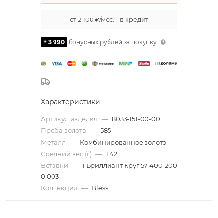
+ 3 990
бонусных рублей за покупку
Характеристики
Артикул изделия
—
8033-151-00-00
Проба золота
—
585
Металл
—
Комбинированное золото
Средний вес (г)
—
1.42
Вставки
—
1 Бриллиант Круг 57 400-200
0.003
Коллекция
—
Bless