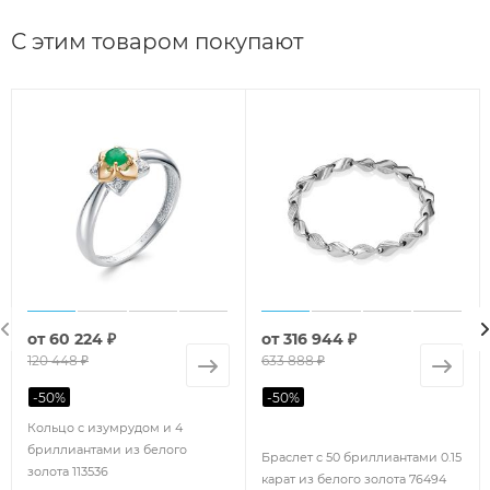
С этим товаром покупают
от
60 224 ₽
от
316 944 ₽
120 448 ₽
633 888 ₽
-
50
%
-
50
%
Кольцо с изумрудом и 4
бриллиантами из белого
Браслет с 50 бриллиантами 0.15
золота 113536
карат из белого золота 76494