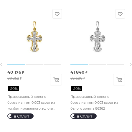
40 176
41 840
₽
₽
80 352
83 680
₽
₽
-
50
%
-
50
%
Православный крест с
Православный крест с
бриллиантом 0.003 карат из
бриллиантом 0.003 карат из
комбинированного золота
белого золота 86362
86582
в Сплит
в Сплит