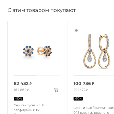
С этим товаром покупают
82 432
100 736
₽
₽
164 864
201 472
₽
₽
-
50
%
-
50
%
Серьги-пусеты с 18
Серьги с 36 бриллианта
сапфирами и 16
0.18 карат из красного