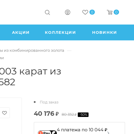
0
0
АКЦИИ
КОЛЛЕКЦИИ
НОВИНКИ
—
ы из комбинированного золота
ми
003 карат из
582
Под заказ
40 176
₽
80 352
-
50
%
₽
4 платежа по 10 044 ₽