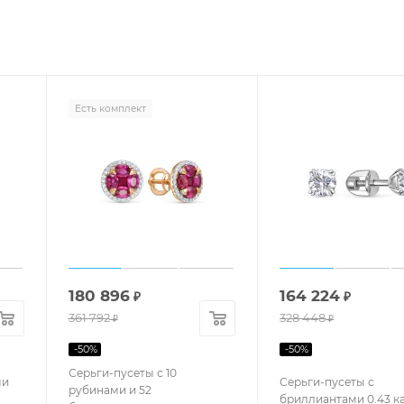
Есть комплект
180 896
164 224
₽
₽
361 792
328 448
₽
₽
-
50
%
-
50
%
Серьги-пусеты с 10
ми
Серьги-пусеты с
рубинами и 52
бриллиантами 0.43 ка