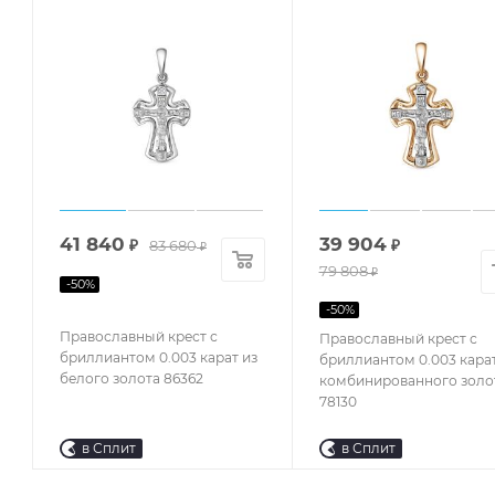
41 840
39 904
₽
83 680
₽
₽
79 808
₽
-
50
%
-
50
%
Православный крест с
Православный крест с
бриллиантом 0.003 карат из
бриллиантом 0.003 карат
белого золота 86362
комбинированного золо
78130
в Сплит
в Сплит