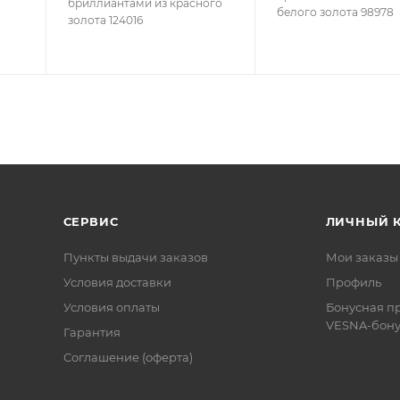
бриллиантами из красного
белого золота 98978
золота 124016
СЕРВИС
ЛИЧНЫЙ 
Пункты выдачи заказов
Мои заказы
Условия доставки
Профиль
Условия оплаты
Бонусная п
VESNA-бону
Гарантия
Соглашение (оферта)