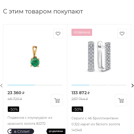
С этим товаром покупают
Новинка
23 360
133 872
₽
₽
46 720
267 744
₽
₽
-
50
%
-
50
%
Подвеска с изумрудом из
Серьги с 46 бриллиантами
красного золота 82272
0.322 карат из белого золота
141349
в Сплит