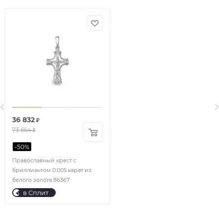
36 832
₽
73 664
₽
-
50
%
Православный крест с
бриллиантом 0.005 карат из
белого золота 86367
в Сплит