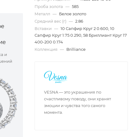
Проба золота
—
585
Металл
—
Белое золото
Средний вес (г)
—
2.86
ое
Вставки
—
10 Сапфир Круг 2 0.600, 10
Сапфир Круг 1.75 0.290, 58 Бриллиант Круг 17
ие
400-200 0.174
Коллекция
—
Brilliance
ка и
шений
VESNA — это украшения по
счастливому поводу, они хранят
эмоции и чувства того самого
момента.