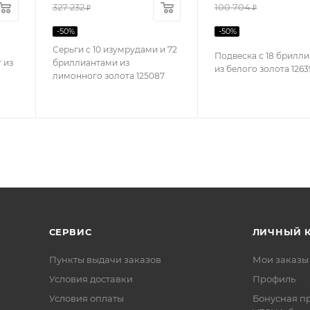
327 232
100 704
₽
₽
-
50
%
-
50
%
Серьги с 10 изумрудами и 72
Подвеска с 18 брилл
 из
бриллиантами из
из белого золота 1263
лимонного золота 125087
СЕРВИС
ЛИЧНЫЙ 
Пункты выдачи заказов
Мои заказы
Условия доставки
Профиль
Условия оплаты
Бонусная п