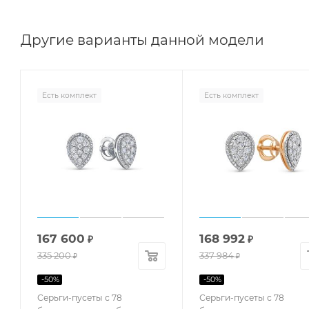
Другие варианты данной модели
Есть комплект
Есть комплект
167 600
168 992
₽
₽
335 200
337 984
₽
₽
-
50
%
-
50
%
Серьги-пусеты с 78
Серьги-пусеты с 78