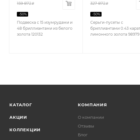
159 872
327 872
₽
₽
-
50
%
-
50
%
Подвеска с 15 изумрудами и
Серьги-пусеты с
48 бриллиантами из белого
бриллиантами 0.43 карат
золота 120132
лимонного золота 98979
КАТАЛОГ
КОМПАНИЯ
АКЦИИ
О компании
Отзывы
КОЛЛЕКЦИИ
Блог