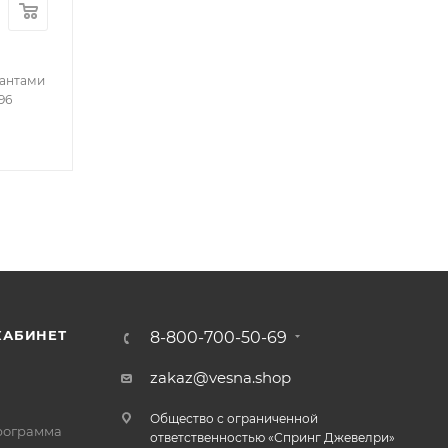
иантами
96
КАБИНЕТ
8-800-700-50-69
zakaz@vesna.shop
Общество с ограниченной
рограмма
ответственностью «Спринг Джевелри»