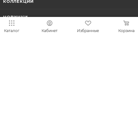
КОЛЛЕКЦИИ
НОВИНКИ
Каталог
Кабинет
Избранные
Корзина
ИДЕИ ПОДАРКОВ
КОМПАНИЯ
СЕРВИС
ЛИЧНЫЙ КАБИНЕТ
8-800-700-50-69
zakaz@vesna.shop
Общество с ограниченной
ответственностью «Спринг Джевелри» ИНН