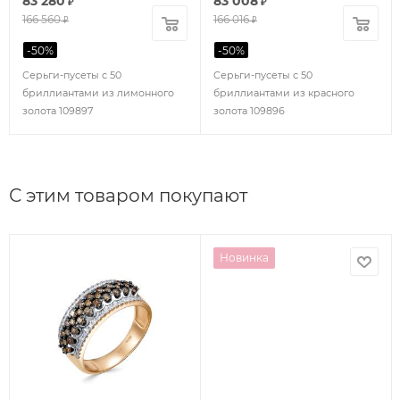
83 280
83 008
₽
₽
166 560
166 016
₽
₽
-
50
%
-
50
%
Серьги-пусеты с 50
Серьги-пусеты с 50
бриллиантами из лимонного
бриллиантами из красного
золота 109897
золота 109896
С этим товаром покупают
Новинка