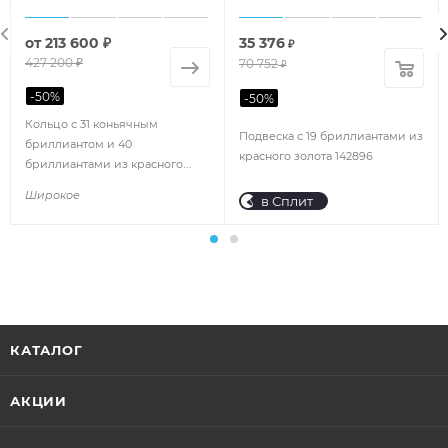
от
213 600 ₽
35 376
₽
427 200 ₽
70 752
₽
-
50
%
-
50
%
Кольцо с 31 коньячным
Подвеска с 19 бриллиантами из
бриллиантом и 40
красного золота 142896
бриллиантами из красного
золота 115496
Широкое
в Сплит
КАТАЛОГ
АКЦИИ