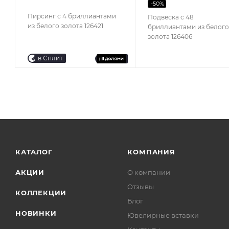
-
50
%
Пирсинг с 4 бриллиантами
Подвеска с 48
из белого золота 126421
бриллиантами из белого
золота 126406
в Сплит
КАТАЛОГ
КОМПАНИЯ
АКЦИИ
О компании
Отзывы
КОЛЛЕКЦИИ
Блог
НОВИНКИ
Ювелирные вставки