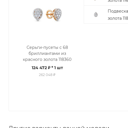
золота 11
Подвеска
золота 11
Серьги-пусеты с 68
бриллиантами из
красного золота 118360
124 472 ₽
* 1 шт
262 048 ₽