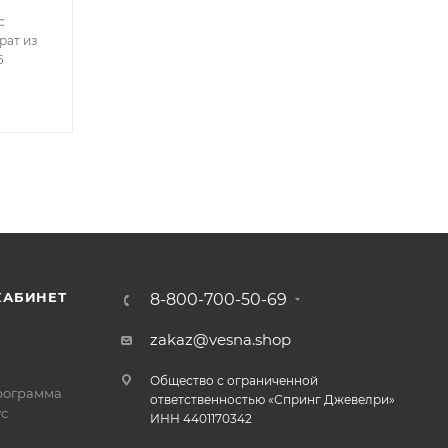
с
рат из
6
КАБИНЕТ
8-800-700-50-69
zakaz@vesna.shop
Общество с ограниченной
рограмма
ответственностью «Спринг Джевелри»
с
ИНН 4401170342