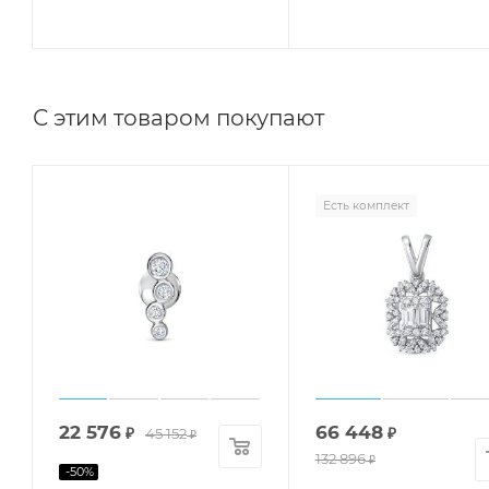
С этим товаром покупают
Есть комплект
22 576
66 448
₽
45 152
₽
₽
132 896
₽
-
50
%