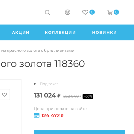
0
0
АКЦИИ
КОЛЛЕКЦИИ
НОВИНКИ
 из красного золота с бриллиантами
го золота 118360
Под заказ
131 024
₽
262 048
-
50
%
₽
Цена при оплате на сайте
124 472
₽