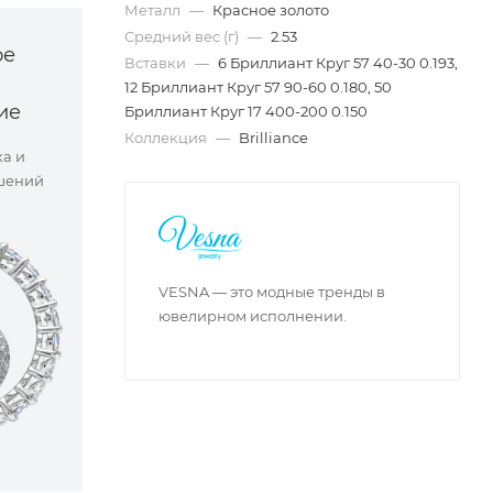
Металл
—
Красное золото
Средний вес (г)
—
2.53
ое
Вставки
—
6 Бриллиант Круг 57 40-30 0.193,
12 Бриллиант Круг 57 90-60 0.180, 50
ие
Бриллиант Круг 17 400-200 0.150
Коллекция
—
Brilliance
ка и
шений
VESNA — это модные тренды в
ювелирном исполнении.