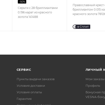
-
50
%
Православный крест 
Серьги с 28 бриллиантами
бриллиантом 0.015 ка
0.196 карат из красного
красного золота 7812
золота 141488
в Сплит
СЕРВИС
ЛИЧНЫЙ 
Пункты выдачи заказов
Мои заказы
Условия доставки
Профиль
Условия оплаты
Бонусная п
VESNA-бону
Гарантия