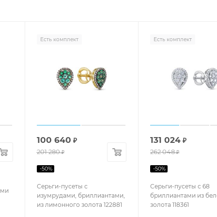
Есть комплект
Есть комплект
100 640
131 024
₽
₽
201 280
262 048
₽
₽
-
50
%
-
50
%
Серьги-пусеты с
Серьги-пусеты с 68
ами
изумрудами, бриллиантами,
бриллиантами из бел
из лимонного золота 122881
золота 118361