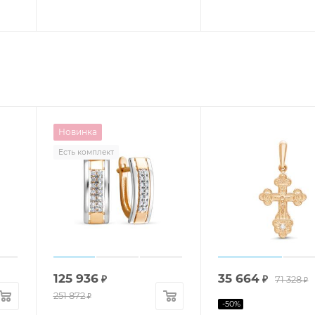
Новинка
Есть комплект
125 936
35 664
₽
₽
71 328
₽
251 872
₽
-
50
%