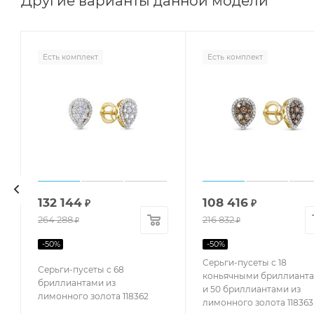
Другие варианты данной модели
Есть комплект
Есть комплект
132 144
108 416
₽
₽
264 288
216 832
₽
₽
-
50
%
-
50
%
Серьги-пусеты с 18
Серьги-пусеты с 68
коньячными бриллиант
бриллиантами из
и 50 бриллиантами из
лимонного золота 118362
лимонного золота 118363