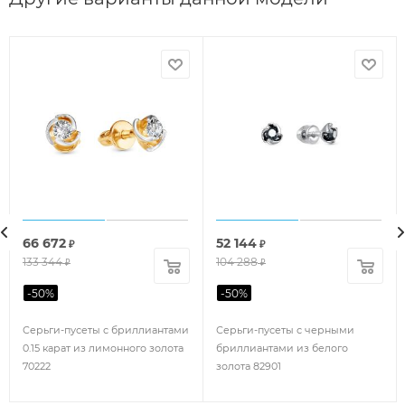
66 672
52 144
₽
₽
133 344
104 288
₽
₽
-
50
%
-
50
%
Серьги-пусеты с бриллиантами
Серьги-пусеты с черными
0.15 карат из лимонного золота
бриллиантами из белого
70222
золота 82901