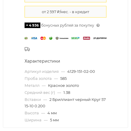
+ 4 936
бонусных рублей за покупку
Характеристики
Артикул изделия
—
4129-151-02-00
Проба золота
—
585
Металл
—
Красное золото
Средний вес (г)
—
1.38
Вставки
—
2 Бриллиант черный Круг 57
15-10 0.200
Высота
—
4 мм
Ширина
—
5 мм