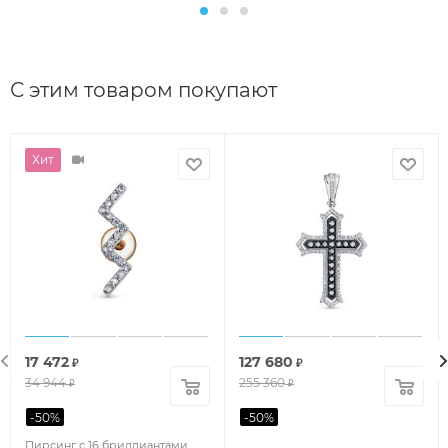
С этим товаром покупают
Хит
17 472
127 680
₽
₽
34 944
255 360
₽
₽
-
50
%
-
50
%
Пирсинг с 16 бриллиантами