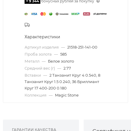
+ 9 344
бонусных рублей за покупку
Характеристики
Артикул изделия
—
21518-251-141-00
Проба золота
—
585
Металл
—
Белое золото
Средний вес (г)
—
2.77
Вставки
—
2 Танзанит Круг 4 0.540, 8
Танзанит Круг 1.5 0.240, 36 Бриллиант
Круг 17 400-200 0.180
Коллекция
—
Magic Stone
ГАРАНТИИ КАЧЕСТВА