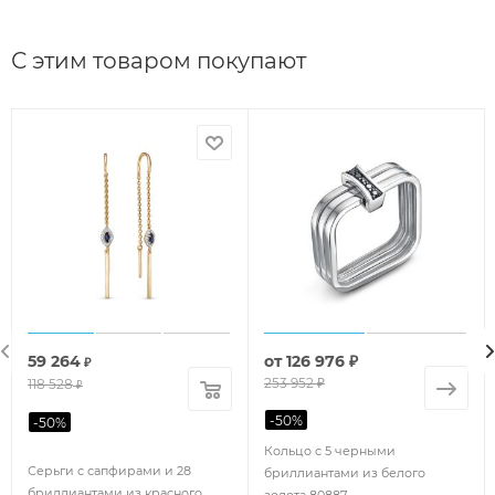
С этим товаром покупают
59 264
от
126 976 ₽
₽
253 952 ₽
118 528
₽
-
50
%
-
50
%
Кольцо с 5 черными
Серьги с сапфирами и 28
бриллиантами из белого
бриллиантами из красного