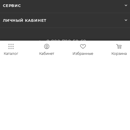
СЕРВИС
ЛИЧНЫЙ КАБИНЕТ
8-800-700-50-69
zakaz@vesna.shop
Каталог
Кабинет
Избранные
Корзина
Общество с ограниченной
ответственностью «Спринг Джевелри» ИНН
4401170342
Юридический адрес: 156019 г. Кострома, ул.
Индустриальная, д. 50/2, помещение 9, к. 19.