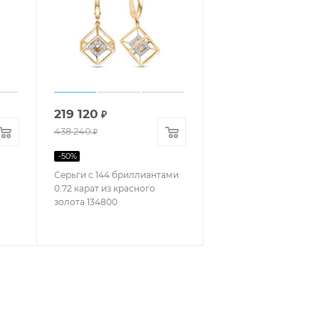
219 120
₽
438 240
₽
-
50
%
Серьги с 144 бриллиантами
0.72 карат из красного
золота 134800