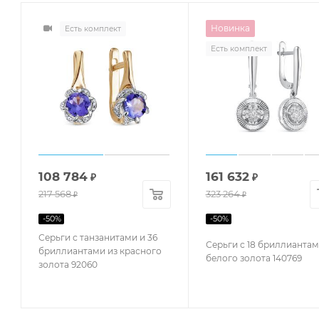
Новинка
Есть комплект
Есть комплект
108 784
161 632
₽
₽
217 568
323 264
₽
₽
-
50
%
-
50
%
Серьги с танзанитами и 36
Серьги с 18 бриллиантам
бриллиантами из красного
белого золота 140769
золота 92060