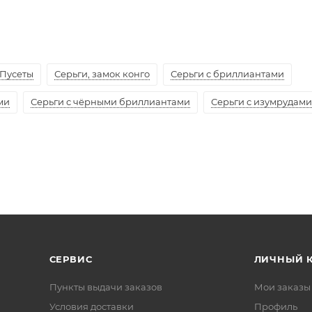
Пусеты
Серьги, замок конго
Серьги с бриллиантами
ми
Серьги с чёрными бриллиантами
Серьги с изумрудами
СЕРВИС
ЛИЧНЫЙ 
Пункты выдачи заказов
Мои заказы
Условия доставки
Профиль