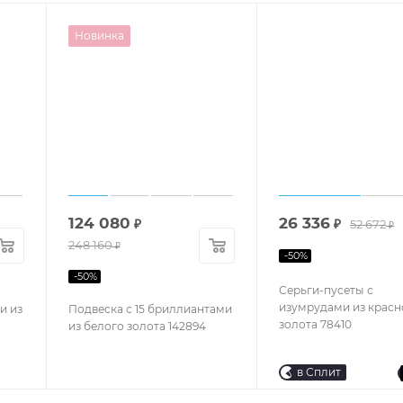
Новинка
124 080
26 336
₽
₽
52 672
₽
248 160
₽
-
50
%
-
50
%
Серьги-пусеты с
изумрудами из красн
и из
Подвеска с 15 бриллиантами
золота 78410
из белого золота 142894
в Сплит