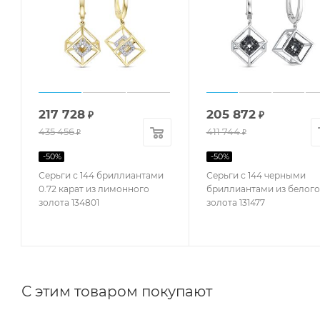
217 728
205 872
₽
₽
435 456
411 744
₽
₽
-
50
%
-
50
%
Серьги с 144 бриллиантами
Серьги с 144 черными
0.72 карат из лимонного
бриллиантами из белого
золота 134801
золота 131477
С этим товаром покупают