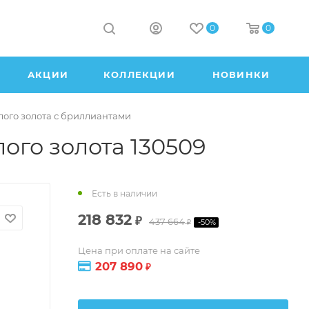
0
0
АКЦИИ
КОЛЛЕКЦИИ
НОВИНКИ
лого золота с бриллиантами
лого золота 130509
Есть в наличии
218 832
₽
437 664
-
50
%
₽
Цена при оплате на сайте
207 890
₽