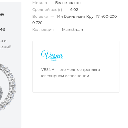
Металл
—
Белое золото
Средний вес (г)
—
6.02
ое
Вставки
—
144 Бриллиант Круг 17 400-200
0.720
ие
Коллекция
—
Mainstream
ка и
шений
VESNA — это модные тренды в
ювелирном исполнении.