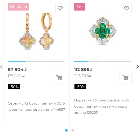
Новинка
Хит
87 904
112 896
₽
₽
175 808
225 792
₽
₽
-
50
%
-
50
%
Подвеска с 5 изумрудами и 24
Серьги с 72 бриллиантами 0.216
бриллиантами из лимонного
карат из красного золота 144927
золота 122023