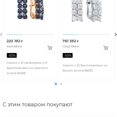
220 192
761 392
₽
₽
440 384
1 522 784
₽
₽
-
50
%
-
50
%
Серьги с 16 сапфирами и 6
Серьги с 22 бриллиантами из
бриллиантами из красного
белого золота 88333
золота 82238
С этим товаром покупают