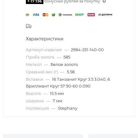
+ 17 736
бонусных рублей за покупку
Характеристики
Артикул изделия
—
2984-251-140-00
Проба золота
—
585
Металл
—
Белое золото
Средний вес (г)
—
5.58
Вставки
—
16 Танзанит Круг 3.5 3.040, 6
Бриллиант Круг 57 90-60 0.090
Высота
—
15.5 мм
Ширина
—
7 мм
Коллекция
—
Stephany