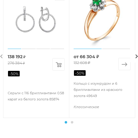
138 192
от
66 304 ₽
₽
132 608 ₽
276 384
₽
-
50
%
-
50
%
Кольцо с изумрудом и 6
бриллиантами из красного
Серьги с 116 бриллиантами 0.58
золота 49649
карат из белого золота 85874
Классическое