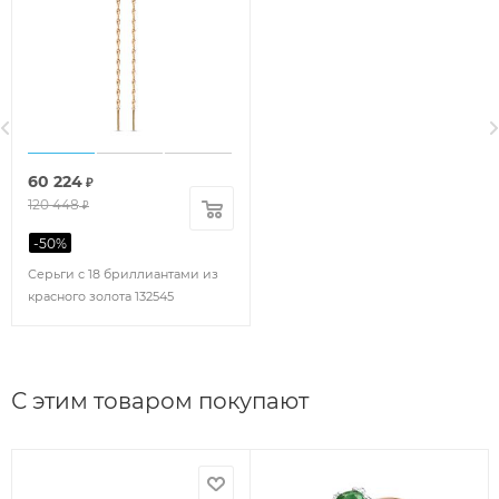
60 224
₽
120 448
₽
-
50
%
Серьги с 18 бриллиантами из
красного золота 132545
С этим товаром покупают