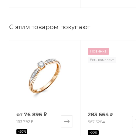
С этим товаром покупают
Новинка
Есть комплект
от
76 896 ₽
283 664
₽
153 792 ₽
567 328
₽
-
50
%
-
50
%