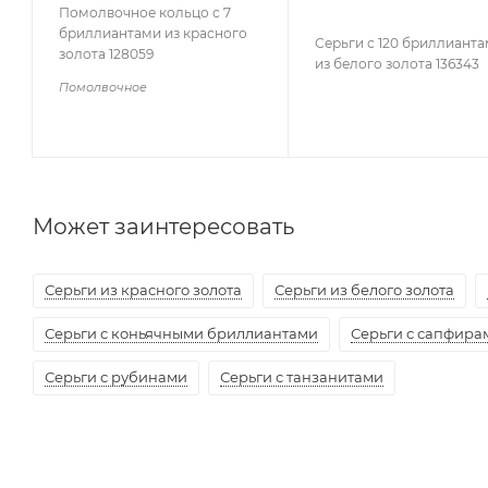
Помолвочное кольцо с 7
бриллиантами из красного
Серьги с 120 бриллиант
золота 128059
из белого золота 136343
Помолвочное
Может заинтересовать
Серьги из красного золота
Серьги из белого золота
Серьги с коньячными бриллиантами
Серьги с сапфира
Серьги с рубинами
Серьги с танзанитами