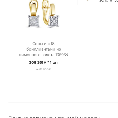
золота 13
Серьги с 18
бриллиантами из
лимонного золота 136934
208 361 ₽
* 1 шт
438 656 ₽