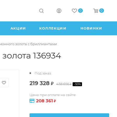
0
0
АКЦИИ
КОЛЛЕКЦИИ
НОВИНКИ
имонного золота с бриллиантами
 золота 136934
Под заказ
219 328
₽
438 656
-
50
%
₽
Цена при оплате на сайте
208 361
₽