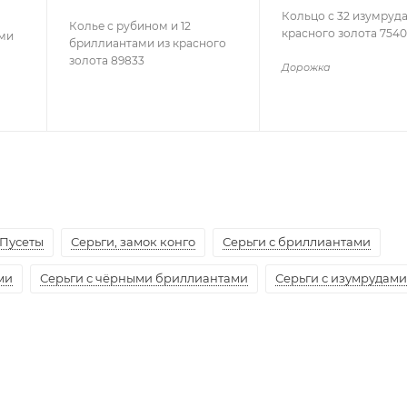
Кольцо с 32 изумруд
Колье с рубином и 12
красного золота 754
ами
бриллиантами из красного
золота 89833
Дорожка
Пусеты
Серьги, замок конго
Серьги с бриллиантами
ми
Серьги с чёрными бриллиантами
Серьги с изумрудами