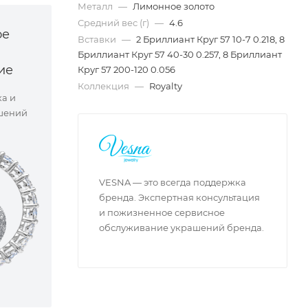
Металл
—
Лимонное золото
Средний вес (г)
—
4.6
ое
Вставки
—
2 Бриллиант Круг 57 10-7 0.218, 8
Бриллиант Круг 57 40-30 0.257, 8 Бриллиант
ие
Круг 57 200-120 0.056
Коллекция
—
Royalty
ка и
шений
VESNA — это всегда поддержка
бренда. Экспертная консультация
и пожизненное сервисное
обслуживание украшений бренда.