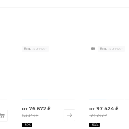
Есть комплект
Есть комплект
от
76 672 ₽
от
97 424 ₽
153 344 ₽
194 848 ₽
-
50
%
-
50
%