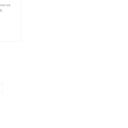
ами из
06