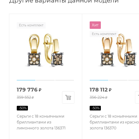
Другие варианты данной модели
Хит
Есть комплект
Есть комплект
179 776
178 112
₽
₽
359 552
356 224
₽
₽
-
50
%
-
50
%
Серьги с 18 коньячными
Серьги с 18 коньячными
бриллиантами из
бриллиантами из красно
лимонного золота 136371
золота 136370